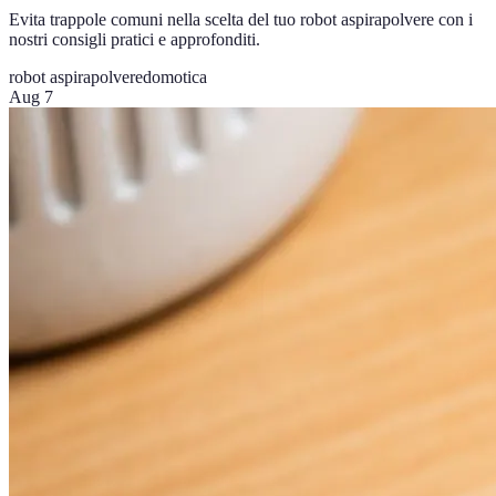
Evita trappole comuni nella scelta del tuo robot aspirapolvere con i
nostri consigli pratici e approfonditi.
robot aspirapolvere
domotica
Aug 7