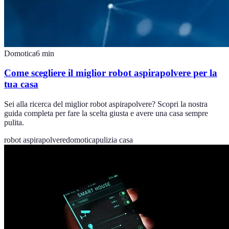
Domotica
6
min
Come scegliere il miglior robot aspirapolvere per la
tua casa
Sei alla ricerca del miglior robot aspirapolvere? Scopri la nostra
guida completa per fare la scelta giusta e avere una casa sempre
pulita.
robot aspirapolvere
domotica
pulizia casa