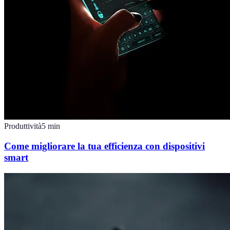
Produttività
5
min
Come migliorare la tua efficienza con dispositivi
smart