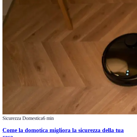
Sicurezza Domestica
6
min
Come la domotica migliora la sicurezza della tua
casa