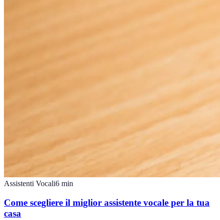
Assistenti Vocali
6
min
Come scegliere il miglior assistente vocale per la tua
casa