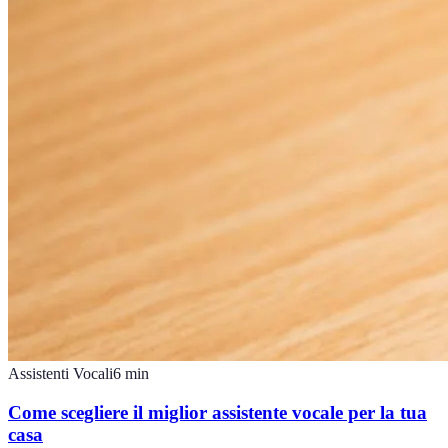
Assistenti Vocali
6
min
Come scegliere il miglior assistente vocale per la tua
casa