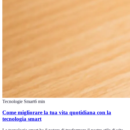
Tecnologie Smart
6
min
Come migliorare la tua vita quotidiana con la
tecnologia smart