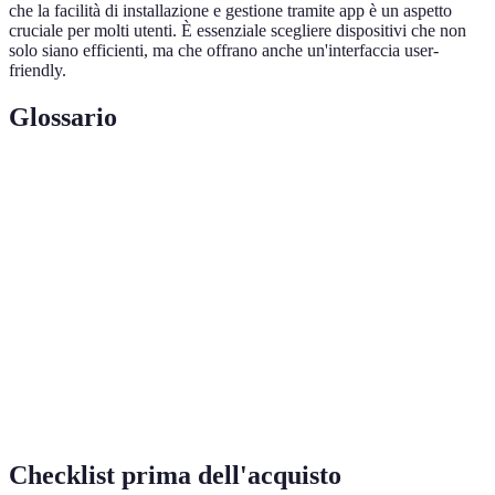
che la facilità di installazione e gestione tramite app è un aspetto
cruciale per molti utenti. È essenziale scegliere dispositivi che non
solo siano efficienti, ma che offrano anche un'interfaccia user-
friendly.
Glossario
Terme
Definizione
Smart
Insieme di dispositivi interconnessi che permettono di
Home
gestire vari aspetti della vita domestica.
Internet of Things, rete di dispositivi fisici connessi a
IoT
internet che comunicano tra loro.
Insieme delle tecnologie e soluzioni per automatizzare
Domotica
e gestire le funzioni della casa.
Checklist prima dell'acquisto