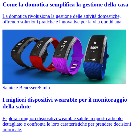
Come la domotica semplifica la gestione della casa
La domotica rivoluziona la gestione delle attività domestiche,
offrendo soluzioni pratiche e innovative per la vita quotidiana.
Salute e Benessere
6
min
I migliori dispositivi wearable per il monitoraggio
della salute
Esplora i migliori dispositivi wearable salute in questo articolo
dettagliato e confronta le loro caratteristiche per prendere decisioni
informate.