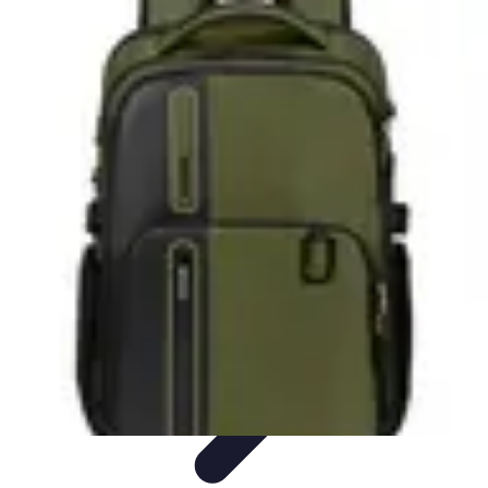
Tecnologia Utilitaria
Domotica
Tendenze
Salute e Benessere
Wearable
Streaming e
Intrattenimento
Tecnologia Utilitaria