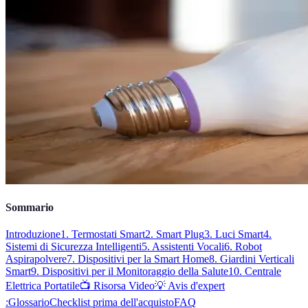
Sommario
Introduzione
1. Termostati Smart
2. Smart Plug
3. Luci Smart
4.
Sistemi di Sicurezza Intelligenti
5. Assistenti Vocali
6. Robot
Aspirapolvere
7. Dispositivi per la Smart Home
8. Giardini Verticali
Smart
9. Dispositivi per il Monitoraggio della Salute
10. Centrale
Elettrica Portatile
📺 Risorsa Video
💡 Avis d'expert
:
Glossario
Checklist prima dell'acquisto
FAQ