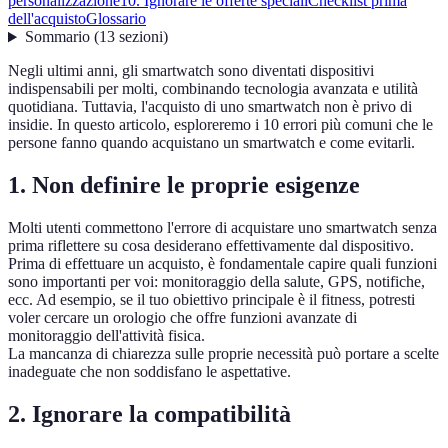
personalizzazione
10. Ignorare le offerte speciali
Checklist prima
dell'acquisto
Glossario
Sommario
(
13
sezioni
)
Negli ultimi anni, gli smartwatch sono diventati dispositivi
indispensabili per molti, combinando tecnologia avanzata e utilità
quotidiana. Tuttavia, l'acquisto di uno smartwatch non è privo di
insidie. In questo articolo, esploreremo i 10 errori più comuni che le
persone fanno quando acquistano un smartwatch e come evitarli.
1. Non definire le proprie esigenze
Molti utenti commettono l'errore di acquistare uno smartwatch senza
prima riflettere su cosa desiderano effettivamente dal dispositivo.
Prima di effettuare un acquisto, è fondamentale capire quali funzioni
sono importanti per voi: monitoraggio della salute, GPS, notifiche,
ecc. Ad esempio, se il tuo obiettivo principale è il fitness, potresti
voler cercare un orologio che offre funzioni avanzate di
monitoraggio dell'attività fisica.
La mancanza di chiarezza sulle proprie necessità può portare a scelte
inadeguate che non soddisfano le aspettative.
2. Ignorare la compatibilità