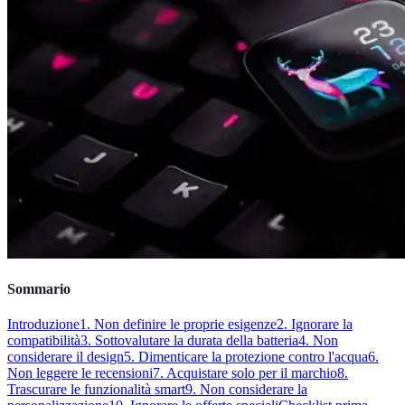
Sommario
Introduzione
1. Non definire le proprie esigenze
2. Ignorare la
compatibilità
3. Sottovalutare la durata della batteria
4. Non
considerare il design
5. Dimenticare la protezione contro l'acqua
6.
Non leggere le recensioni
7. Acquistare solo per il marchio
8.
Trascurare le funzionalità smart
9. Non considerare la