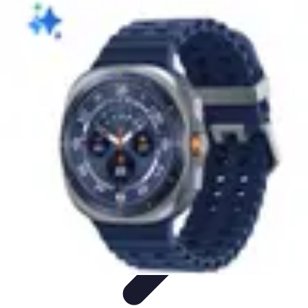
Tecnologia Utilitaria
Domotica
Tendenze
Salute e Benessere
Wearable
Streaming e
Intrattenimento
Tecnologia Utilitaria