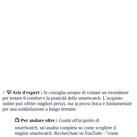
Terme
Definizione
Dispositivo indossabile che offre funzionalità
Smartwatch
avanzate oltre alla semplice visualizzazione
dell'ora.
Capacità di un dispositivo di funzionare con
Compatibilità
altri dispositivi, come smartphone.
Protezione che consente a un dispositivo di
Impermeabilità
resistere all'acqua senza danneggiarsi.
>
💡 Avis d'expert :
Si consiglia sempre di visitare un rivenditore
per testare il comfort e la praticità dello smartwatch. L'acquisto
online può offrire migliori prezzi, ma la prova fisica è fondamentale
per una soddisfazione a lungo termine.
📺 Per andare oltre :
Guida all'acquisto di
smartwatch
, un’analisi completa su come scegliere il
miglior smartwatch. Recherchate su YouTube : "come