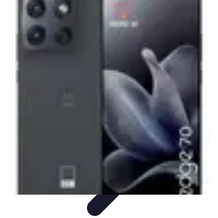
Tecnologia Utilitaria
Domotica
Tendenze
Salute e Benessere
Wearable
Streaming e
Intrattenimento
Tecnologia Utilitaria