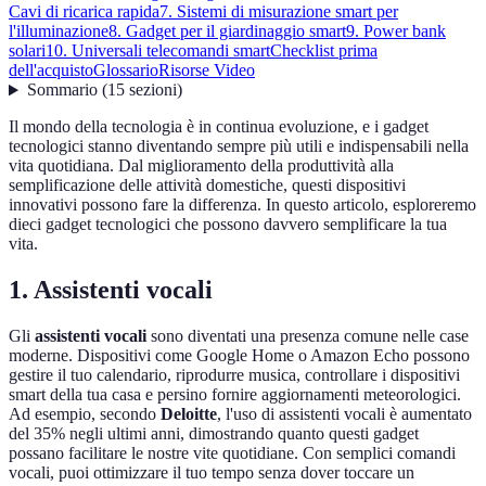
Cavi di ricarica rapida
7. Sistemi di misurazione smart per
l'illuminazione
8. Gadget per il giardinaggio smart
9. Power bank
solari
10. Universali telecomandi smart
Checklist prima
dell'acquisto
Glossario
Risorse Video
Sommario
(
15
sezioni
)
Il mondo della tecnologia è in continua evoluzione, e i gadget
tecnologici stanno diventando sempre più utili e indispensabili nella
vita quotidiana. Dal miglioramento della produttività alla
semplificazione delle attività domestiche, questi dispositivi
innovativi possono fare la differenza. In questo articolo, esploreremo
dieci gadget tecnologici che possono davvero semplificare la tua
vita.
1. Assistenti vocali
Gli
assistenti vocali
sono diventati una presenza comune nelle case
moderne. Dispositivi come Google Home o Amazon Echo possono
gestire il tuo calendario, riprodurre musica, controllare i dispositivi
smart della tua casa e persino fornire aggiornamenti meteorologici.
Ad esempio, secondo
Deloitte
, l'uso di assistenti vocali è aumentato
del 35% negli ultimi anni, dimostrando quanto questi gadget
possano facilitare le nostre vite quotidiane. Con semplici comandi
vocali, puoi ottimizzare il tuo tempo senza dover toccare un