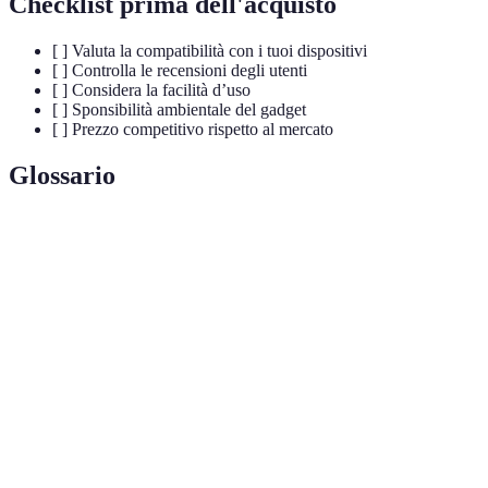
Checklist prima dell'acquisto
[ ] Valuta la compatibilità con i tuoi dispositivi
[ ] Controlla le recensioni degli utenti
[ ] Considera la facilità d’uso
[ ] Sponsibilità ambientale del gadget
[ ] Prezzo competitivo rispetto al mercato
Glossario
Terme
Definizione
Gadget
Strumenti elettronici innovativi progettati per
tecnologici
semplificare o migliorare attività quotidiane.
Una casa dotata di tecnologie che consentono il
Smart home
controllo remoto e l'automazione di diversi
apparecchi domestici.
Telecomando
Dispositivo che permette di controllare più
universale
apparecchi elettronici tramite un’unica interfaccia.