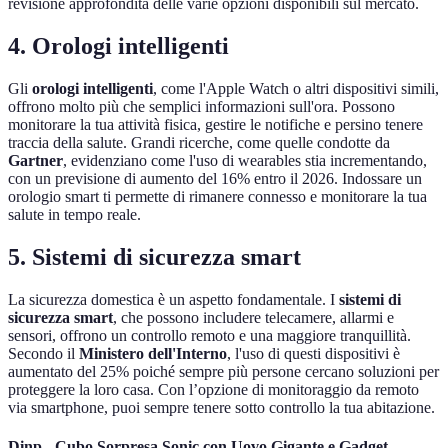
revisione approfondita delle varie opzioni disponibili sul mercato.
4. Orologi intelligenti
Gli
orologi intelligenti
, come l'Apple Watch o altri dispositivi simili,
offrono molto più che semplici informazioni sull'ora. Possono
monitorare la tua attività fisica, gestire le notifiche e persino tenere
traccia della salute. Grandi ricerche, come quelle condotte da
Gartner
, evidenziano come l'uso di wearables stia incrementando,
con un previsione di aumento del 16% entro il 2026. Indossare un
orologio smart ti permette di rimanere connesso e monitorare la tua
salute in tempo reale.
5. Sistemi di sicurezza smart
La sicurezza domestica è un aspetto fondamentale. I
sistemi di
sicurezza smart
, che possono includere telecamere, allarmi e
sensori, offrono un controllo remoto e una maggiore tranquillità.
Secondo il
Ministero dell'Interno
, l'uso di questi dispositivi è
aumentato del 25% poiché sempre più persone cercano soluzioni per
proteggere la loro casa. Con l’opzione di monitoraggio da remoto
via smartphone, puoi sempre tenere sotto controllo la tua abitazione.
Dinp - Cubo Sorpresa Sonic con Uovo Gigante e Gadget -