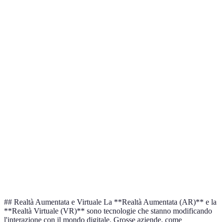
Compatibilità
Alta
Media
Alta
Costo
€99
€149
€89
Facilità d'uso
Alta
Alta
Media
Sicurezza
Alta
Media
Alta
## Realtà Aumentata e Virtuale La **Realtà Aumentata (AR)** e la
**Realtà Virtuale (VR)** sono tecnologie che stanno modificando
l'interazione con il mondo digitale. Grosse aziende, come