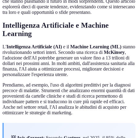
che stanno plasmando il futuro in modi sorprendenti. Questo articolo
esplorerà dieci di queste tendenze, evidenziando come si intersecano
tra loro e quali opportunità o sfide presentano.
Intelligenza Artificiale e Machine
Learning
L'
Intelligenza Artificiale (AI)
e il
Machine Learning (ML)
stanno
rivoluzionando settori interi. Secondo una ricerca di
McKinsey
,
l'adozione dell'AI potrebbe generare un valore fino a 13 trilioni di
dollari nei prossimi anni. In molti ambiti, dall'assistenza sanitaria alla
finanza, l'AI aiuta a ottimizzare processi, migliorare decisioni e
personalizzare l'esperienza utente.
Prendiamo, ad esempio, l'uso di algoritmi predittivi per la diagnosi
precoce di malattie. Strumenti che analizzano enormi quantità di dati
provenienti da cartelle cliniche e studi di ricerca permettono di
individuare pattern e si traducono in cure più rapide ed efficaci.
Anche nel settore retail, l'AI analizza le abitudini di acquisto per
ottimizzare le strategie di marketing.
💡 Avis d'expert:
Secondo
Gartner
, nel 2025, il 95% delle