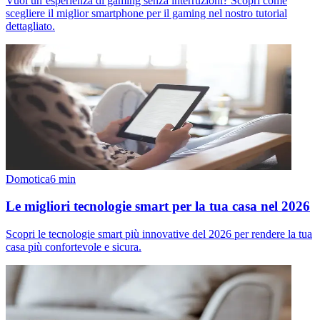
Vuoi un’esperienza di gaming senza interruzioni? Scopri come
scegliere il miglior smartphone per il gaming nel nostro tutorial
dettagliato.
Domotica
6
min
Le migliori tecnologie smart per la tua casa nel 2026
Scopri le tecnologie smart più innovative del 2026 per rendere la tua
casa più confortevole e sicura.