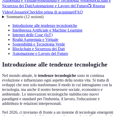
Aumentata e Virtuale
Sostenibilità e Tecnologia Verde
Blockchain e
Sicurezza dei Dati
Automazione e Lavoro del Futuro
📺 Risorsa
Video
Glossario
Checklist prima di acquistare
FAQ
Sommario
(
12
sezioni
)
Introduzione alle tendenze tecnologiche
Intelligenza Artificiale e Machine Learning
Internet delle Cose (IoT)
Realtà Aumentata e Virtuale
Sostenibilità e Tecnologia Verde
Blockchain e Sicurezza dei Dati
Automazione e Lavoro del Futuro
Introduzione alle tendenze tecnologiche
Nel mondo attuale, le
tendenze tecnologiche
sono in continua
evoluzione e influenzano ogni aspetto della nostra vita. Si tratta di
sviluppi che non solo trasformano il modo in cui interagiamo con la
tecnologia, ma anche il nostro benessere sociale, economico e
ambientale. Le innovazioni tecnologiche stabiliscono nuovi
paradigmi e standard per l'industria, il lavoro, l'educazione e
addirittura le relazioni interpersonali.
Nel 2026, ci troviamo di fronte a un insieme di tecnologie emergenti