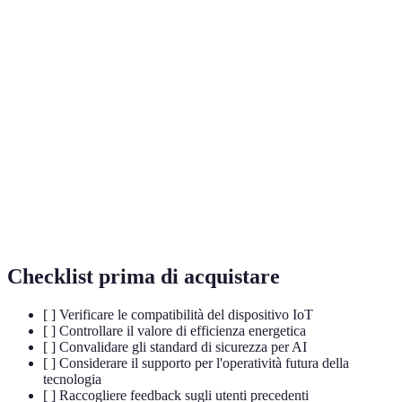
Termine
Definizione
Intelligenza
Simulazione di processi cognitivi umani da parte
Artificiale
delle macchine
Internet
Rete di dispositivi fisici interconnessi che
delle Cose
raccolgono e scambiano dati
Registro digitale decentralizzato che garantisce la
Blockchain
trasparenza e la sicurezza delle transazioni
Checklist prima di acquistare
[ ] Verificare le compatibilità del dispositivo IoT
[ ] Controllare il valore di efficienza energetica
[ ] Convalidare gli standard di sicurezza per AI
[ ] Considerare il supporto per l'operatività futura della
tecnologia
[ ] Raccogliere feedback sugli utenti precedenti