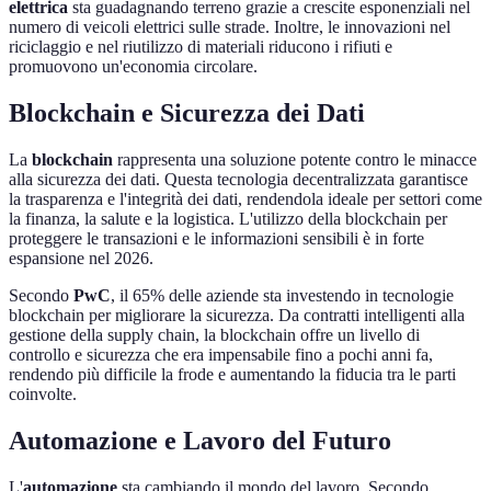
elettrica
sta guadagnando terreno grazie a crescite esponenziali nel
numero di veicoli elettrici sulle strade. Inoltre, le innovazioni nel
riciclaggio e nel riutilizzo di materiali riducono i rifiuti e
promuovono un'economia circolare.
Blockchain e Sicurezza dei Dati
La
blockchain
rappresenta una soluzione potente contro le minacce
alla sicurezza dei dati. Questa tecnologia decentralizzata garantisce
la trasparenza e l'integrità dei dati, rendendola ideale per settori come
la finanza, la salute e la logistica. L'utilizzo della blockchain per
proteggere le transazioni e le informazioni sensibili è in forte
espansione nel 2026.
Secondo
PwC
, il 65% delle aziende sta investendo in tecnologie
blockchain per migliorare la sicurezza. Da contratti intelligenti alla
gestione della supply chain, la blockchain offre un livello di
controllo e sicurezza che era impensabile fino a pochi anni fa,
rendendo più difficile la frode e aumentando la fiducia tra le parti
coinvolte.
Automazione e Lavoro del Futuro
L'
automazione
sta cambiando il mondo del lavoro. Secondo