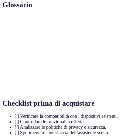
Glossario
Terme
Definizione
Assistente
Software che risponde a comandi vocali per
vocale
eseguire compiti.
Insieme di tecnologie per gestire a distanza gli
Domotica
impianti della casa.
Intelligenza
Ramo dell'informatica che permette ai computer di
artificiale
simulare l'intelligenza umana.
Checklist prima di acquistare
[ ] Verificare la compatibilità con i dispositivi esistenti.
[ ] Controllare le funzionalità offerte.
[ ] Analizzare le politiche di privacy e sicurezza.
[ ] Sperimentare l'interfaccia dell’assistente scelto.