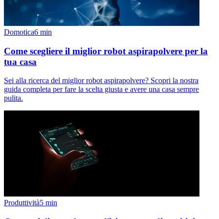
Domotica
6
min
Come scegliere il miglior robot aspirapolvere per la
tua casa
Sei alla ricerca del miglior robot aspirapolvere? Scopri la nostra
guida completa per fare la scelta giusta e avere una casa sempre
pulita.
Produttività
5
min