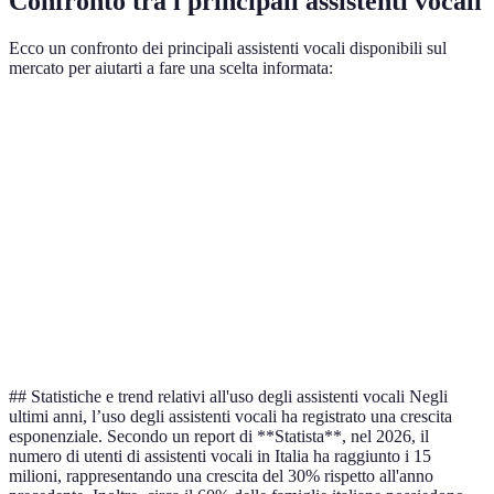
Confronto tra i principali assistenti vocali
Ecco un confronto dei principali assistenti vocali disponibili sul
mercato per aiutarti a fare una scelta informata:
Critere
Amazon Alexa
Google Assistant
Apple Siri
Compatibilità
Elevata
Elevata
Moderata
Funzionalità
Eccellente
Buona
Limitata
Interfaccia
Intuitiva
Intuitiva
Accessibile
Sicurezza
Buona
Eccellente
Ottima
## Statistiche e trend relativi all'uso degli assistenti vocali Negli
ultimi anni, l’uso degli assistenti vocali ha registrato una crescita
esponenziale. Secondo un report di **Statista**, nel 2026, il
numero di utenti di assistenti vocali in Italia ha raggiunto i 15
milioni, rappresentando una crescita del 30% rispetto all'anno