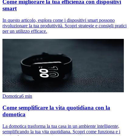
Come migliorare la tua efficienza con dispositivi
smart
In questo articolo, esplora come i dispositivi smart possono
rivoluzionare la tua produttività. Scopri strategie e consigli pratici
per un utilizzo efficace.
Domotica
6
min
Come semplificare la vita quotidiana con la
domotica
La domotica trasforma la tua casa in un ambiente intelligente,
semplificando la tua vita quotidiana. Scopri come funziona e i