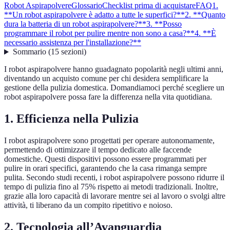
Robot Aspirapolvere
Glossario
Checklist prima di acquistare
FAQ
1.
**Un robot aspirapolvere è adatto a tutte le superfici?**
2. **Quanto
dura la batteria di un robot aspirapolvere?**
3. **Posso
programmare il robot per pulire mentre non sono a casa?**
4. **È
necessario assistenza per l'installazione?**
Sommario
(
15
sezioni
)
I robot aspirapolvere hanno guadagnato popolarità negli ultimi anni,
diventando un acquisto comune per chi desidera semplificare la
gestione della pulizia domestica. Domandiamoci perché scegliere un
robot aspirapolvere possa fare la differenza nella vita quotidiana.
1.
Efficienza nella Pulizia
I robot aspirapolvere sono progettati per operare autonomamente,
permettendo di ottimizzare il tempo dedicato alle faccende
domestiche. Questi dispositivi possono essere programmati per
pulire in orari specifici, garantendo che la casa rimanga sempre
pulita. Secondo studi recenti, i robot aspirapolvere possono ridurre il
tempo di pulizia fino al 75% rispetto ai metodi tradizionali. Inoltre,
grazie alla loro capacità di lavorare mentre sei al lavoro o svolgi altre
attività, ti liberano da un compito ripetitivo e noioso.
2.
Tecnologia all’Avanguardia