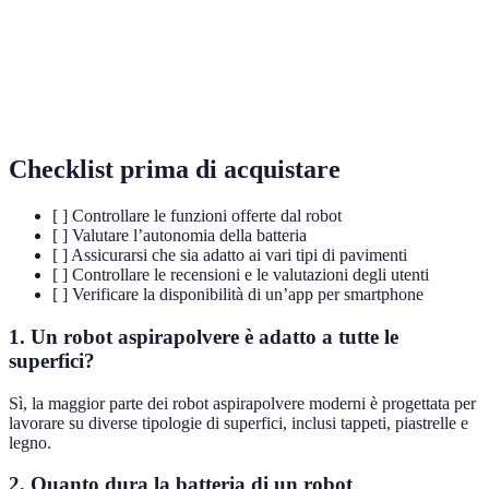
Sensori anti-
Dispositivi che prevengono collisioni
ostacoli
Tipologia di superficie adatta ai robot
Pavimenti duri
aspirapolvere
Checklist prima di acquistare
[ ] Controllare le funzioni offerte dal robot
[ ] Valutare l’autonomia della batteria
[ ] Assicurarsi che sia adatto ai vari tipi di pavimenti
[ ] Controllare le recensioni e le valutazioni degli utenti
[ ] Verificare la disponibilità di un’app per smartphone
1.
Un robot aspirapolvere è adatto a tutte le
superfici?
Sì, la maggior parte dei robot aspirapolvere moderni è progettata per
lavorare su diverse tipologie di superfici, inclusi tappeti, piastrelle e
legno.
2.
Quanto dura la batteria di un robot