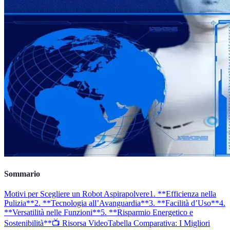
Sommario
Motivi per Scegliere un Robot Aspirapolvere
1. **Efficienza nella
Pulizia**
2. **Tecnologia all’Avanguardia**
3. **Facilità d’Uso**
4.
**Versatilità nelle Funzioni**
5. **Risparmio Energetico e
Sostenibilità**
📺 Risorsa Video
Tabella Comparativa: I Migliori