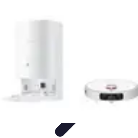
Tecnologia Utilitaria
Domotica
Tendenze
Salute e Benessere
Wearable
Streaming e
Intrattenimento
Tecnologia Utilitaria