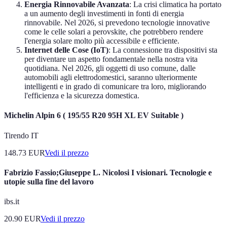
Energia Rinnovabile Avanzata
: La crisi climatica ha portato
a un aumento degli investimenti in fonti di energia
rinnovabile. Nel 2026, si prevedono tecnologie innovative
come le celle solari a perovskite, che potrebbero rendere
l'energia solare molto più accessibile e efficiente.
Internet delle Cose (IoT)
: La connessione tra dispositivi sta
per diventare un aspetto fondamentale nella nostra vita
quotidiana. Nel 2026, gli oggetti di uso comune, dalle
automobili agli elettrodomestici, saranno ulteriormente
intelligenti e in grado di comunicare tra loro, migliorando
l'efficienza e la sicurezza domestica.
Michelin Alpin 6 ( 195/55 R20 95H XL EV Suitable )
Tirendo IT
148.73
EUR
Vedi il prezzo
Fabrizio Fassio;Giuseppe L. Nicolosi I visionari. Tecnologie e
utopie sulla fine del lavoro
ibs.it
20.90
EUR
Vedi il prezzo