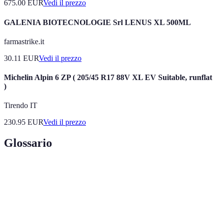
675.00
EUR
Vedi il prezzo
GALENIA BIOTECNOLOGIE Srl LENUS XL 500ML
farmastrike.it
30.11
EUR
Vedi il prezzo
Michelin Alpin 6 ZP ( 205/45 R17 88V XL EV Suitable, runflat
)
Tirendo IT
230.95
EUR
Vedi il prezzo
Glossario
Terme
Definizione
Realtà
Tecnologie che sovrappongono informazioni digitali
Aumentata
all'ambiente fisico.