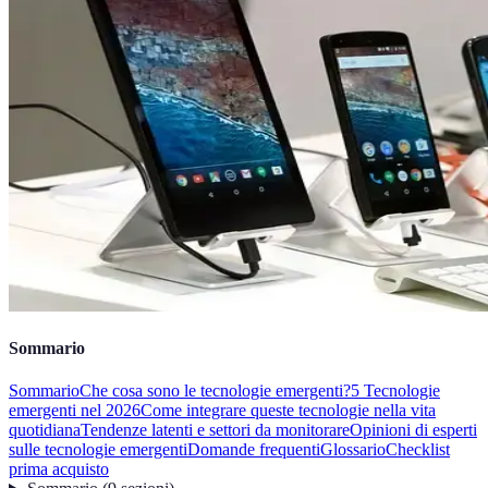
Sommario
Sommario
Che cosa sono le tecnologie emergenti?
5 Tecnologie
emergenti nel 2026
Come integrare queste tecnologie nella vita
quotidiana
Tendenze latenti e settori da monitorare
Opinioni di esperti
sulle tecnologie emergenti
Domande frequenti
Glossario
Checklist
prima acquisto