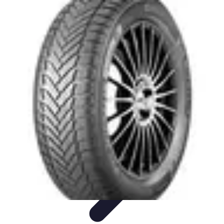
Tecnologia Utilitaria
Domotica
Tendenze
Salute e Benessere
Wearable
Streaming e
Intrattenimento
Tecnologia Utilitaria