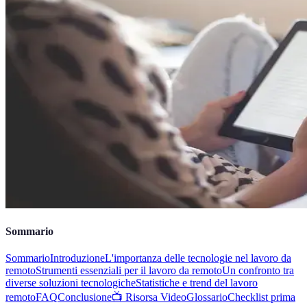
Sommario
Sommario
Introduzione
L'importanza delle tecnologie nel lavoro da
remoto
Strumenti essenziali per il lavoro da remoto
Un confronto tra
diverse soluzioni tecnologiche
Statistiche e trend del lavoro
remoto
FAQ
Conclusione
📺 Risorsa Video
Glossario
Checklist prima