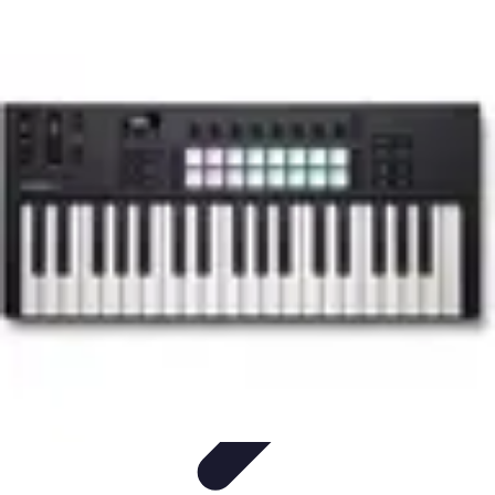
Tecnologia Utilitaria
Domotica
Tendenze
Salute e Benessere
Wearable
Streaming e
Intrattenimento
Tecnologia Utilitaria