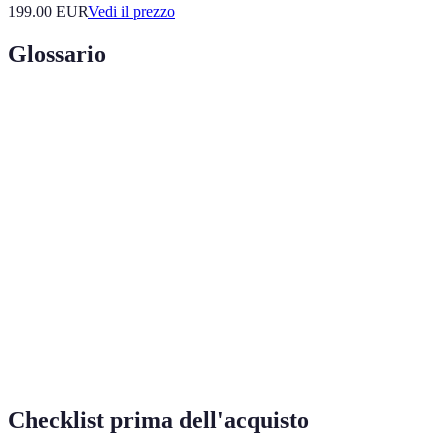
199.00
EUR
Vedi il prezzo
Glossario
Terme
Definizione
Modalità lavorativa in cui i dipendenti
Lavoro da
lavorano da casa o da qualsiasi altro luogo al
remoto
di fuori dell'ufficio.
Incontro virtuale tra due o più persone
Videoconferenza
attraverso dispositivi elettronici utilizzando
video e audio.
Sistema di archiviazione di dati su internet,
Cloud storage
accessibile da qualsiasi dispositivo collegato.
Checklist prima dell'acquisto