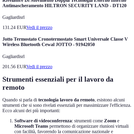
Rivelatore Di Movimento Doppia Tecnologia Esterno Interno
Antimascheramento HILTRON SECURITY LAND - DT120
Gagliardisrl
131.24
EUR
Vedi il prezzo
Jotto Termostato Cronotermostato Smart Universale Classe V
Wireless Bluetooth Cewal JOTTO - 91942050
Gagliardisrl
201.56
EUR
Vedi il prezzo
Strumenti essenziali per il lavoro da
remoto
Quando si parla di
tecnologia lavoro da remoto
, esistono alcuni
strumenti che si sono rivelati essenziali per massimizzare l'efficienza.
Ecco alcuni dei più importanti:
Software di videoconferenza
: strumenti come
Zoom
e
Microsoft Teams
permettono di organizzare riunioni virtuali
con facilità, favorendo la comunicazione nazionale e