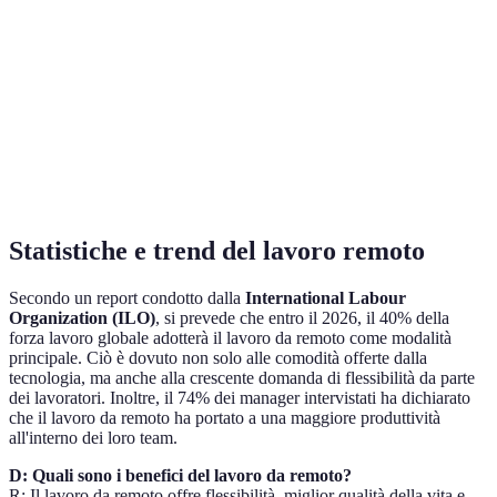
Gestione
Curva di
Per team
Asana
progetto
apprendimento
lavoro
efficace
alta
Spazio limitato
Google
Accesso
Per file
nella versione
Drive
istantaneo
sharing
gratuita
Statistiche e trend del lavoro remoto
Secondo un report condotto dalla
International Labour
Organization (ILO)
, si prevede che entro il 2026, il 40% della
forza lavoro globale adotterà il lavoro da remoto come modalità
principale. Ciò è dovuto non solo alle comodità offerte dalla
tecnologia, ma anche alla crescente domanda di flessibilità da parte
dei lavoratori. Inoltre, il 74% dei manager intervistati ha dichiarato
che il lavoro da remoto ha portato a una maggiore produttività
all'interno dei loro team.
D: Quali sono i benefici del lavoro da remoto?
R: Il lavoro da remoto offre flessibilità, miglior qualità della vita e