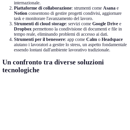
internazionale.
Piattaforme di collaborazione
: strumenti come
Asana
e
Notion
consentono di gestire progetti condivisi, aggiornare
task e monitorare l'avanzamento del lavoro.
Strumenti di cloud storage
: servizi come
Google Drive
e
Dropbox
permettono la condivisione di documenti e file in
tempo reale, eliminando problemi di accesso ai dati.
Strumenti per il benessere
: app come
Calm
o
Headspace
aiutano i lavoratori a gestire lo stress, un aspetto fondamentale
essendo lontani dall'ambiente lavorativo tradizionale.
Un confronto tra diverse soluzioni
tecnologiche
Strumento
Pro
Contro
Indicazioni
Interfaccia
Può saturarsi
Ideale per
Zoom
intuitiva
durante picchi
riunioni
Eccellente
Messaggi persi
Per
Slack
per chat
facilmente
comunicazione