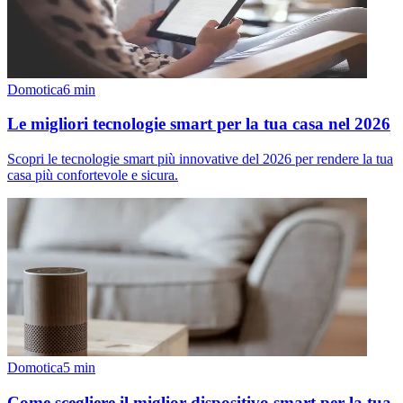
Domotica
6
min
Le migliori tecnologie smart per la tua casa nel 2026
Scopri le tecnologie smart più innovative del 2026 per rendere la tua
casa più confortevole e sicura.
Domotica
5
min
Come scegliere il miglior dispositivo smart per la tua