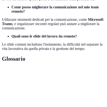
Come posso migliorare la comunicazione nel mio team
remoto?
Utilizzare strumenti dedicati per la comunicazione, come
Microsoft
Teams
, e organizzare incontri regolari può aiutare a migliorare la
comunicazione.
Quali sono le sfide del lavoro da remoto?
Le sfide comuni includono l'isolamento, la difficoltà nel separare la
vita lavorativa da quella privata e la gestione del tempo.
Glossario
Terme
Definizione
Lavorare da una posizione diversa dal luogo fisico
Telelavoro
dell'azienda.
Cloud
Servizi di archiviazione e gestione dei dati forniti
Computing
tramite internet.