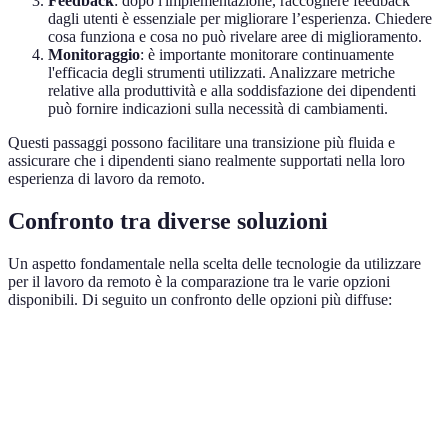
Feedback
: dopo l'implementazione, raccogliere feedback
dagli utenti è essenziale per migliorare l’esperienza. Chiedere
cosa funziona e cosa no può rivelare aree di miglioramento.
Monitoraggio
: è importante monitorare continuamente
l'efficacia degli strumenti utilizzati. Analizzare metriche
relative alla produttività e alla soddisfazione dei dipendenti
può fornire indicazioni sulla necessità di cambiamenti.
Questi passaggi possono facilitare una transizione più fluida e
assicurare che i dipendenti siano realmente supportati nella loro
esperienza di lavoro da remoto.
Confronto tra diverse soluzioni
Un aspetto fondamentale nella scelta delle tecnologie da utilizzare
per il lavoro da remoto è la comparazione tra le varie opzioni
disponibili. Di seguito un confronto delle opzioni più diffuse:
Strumento
Funzione principale
Prezzo medio
Punti di 
Alta quali
Zoom
Videoconferenze
€15/mese
audio e vi