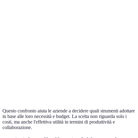
Integrazio
Microsoft
Collaborazione e
Inclusa in
con altri
Teams
chat
Office 365
strumenti
Microsoft
Semplice 
Gratuito/
usare e
Trello
Gestione progetti
€10/mese
visivamen
accattivan
Ottima
Comunicazione
Gratuito/
organizzaz
Slack
interna
€6/mese
delle
conversazi
Questo confronto aiuta le aziende a decidere quali strumenti adottare
in base alle loro necessità e budget. La scelta non riguarda solo i
costi, ma anche l'effettiva utilità in termini di produttività e
collaborazione.