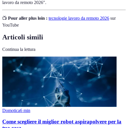
lavoro da remoto 2026".
📺
Pour aller plus loin :
tecnologie lavoro da remoto 2026
sur
YouTube
Articoli simili
Continua la lettura
Domotica
6
min
Come scegliere il miglior robot aspirapolvere per la
tua casa