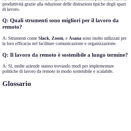
produttività grazie alla riduzione delle distrazioni tipiche degli spazi
di lavoro.
Q: Quali strumenti sono migliori per il lavoro da
remoto?
A: Strumenti come
Slack
,
Zoom
, e
Asana
sono molto utilizzati per
la loro efficacia nel facilitare comunicazione e organizzazione.
Q: Il lavoro da remoto è sostenibile a lungo termine?
A: Sì, molte aziende stanno trovando modi per implementare
politiche di lavoro da remoto in modo sostenibile e scalabile.
Glossario
Terme
Definizione
Lavoro da
Modalità di lavoro che consente di lavorare al
remoto
di fuori dell'ufficio tradizionale.