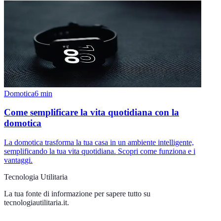
Domotica
6
min
Come semplificare la vita quotidiana con la
domotica
La domotica trasforma la tua casa in un ambiente intelligente,
semplificando la tua vita quotidiana. Scopri come funziona e i
vantaggi.
Tecnologia Utilitaria
La tua fonte di informazione per sapere tutto su
tecnologiautilitaria.it
.