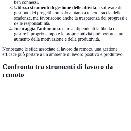
ben connessi.
Utilizza strumenti di gestione delle attività
: i software di
gestione dei progetti non solo aiutano a tenere traccia delle
scadenze, ma favoriscono anche la trasparenza dei progressi e
delle responsabilità.
Incoraggia l'autonomia
: dare ai dipendenti la libertà di
gestire il proprio tempo e le proprie attività può portare a un
aumento della motivazione e della produttività.
Nonostante le sfide associate al lavoro da remoto, una gestione
efficace può portare a un ambiente di lavoro positivo e produttivo.
Confronto tra strumenti di lavoro da
remoto
Strumento
Vantaggi
Svantaggi
Ideale per
Team
Comunicazione
Può diventare
Slack
piccoli e
rapida
caotico
medi