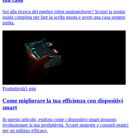
Sei alla ricerca del miglior robot aspirapolvere? Scopri la nostra
guida completa per fare la scelta giusta e avere una casa sempre
pulita.
Produttività
5
min
Come migliorare la tua efficienza con dispositivi
smart
In questo articolo, esplora come i dispositivi smart possono
rivoluzionare la tua produttività. Scopri strategie e consigli pratici
per un utilizzo efficace.