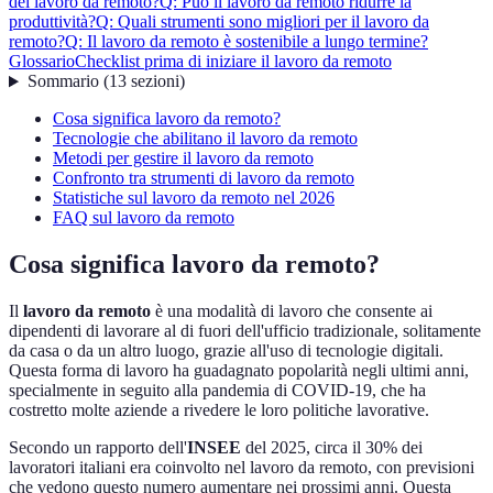
del lavoro da remoto?
Q: Può il lavoro da remoto ridurre la
produttività?
Q: Quali strumenti sono migliori per il lavoro da
remoto?
Q: Il lavoro da remoto è sostenibile a lungo termine?
Glossario
Checklist prima di iniziare il lavoro da remoto
Sommario
(
13
sezioni
)
Cosa significa lavoro da remoto?
Tecnologie che abilitano il lavoro da remoto
Metodi per gestire il lavoro da remoto
Confronto tra strumenti di lavoro da remoto
Statistiche sul lavoro da remoto nel 2026
FAQ sul lavoro da remoto
Cosa significa lavoro da remoto?
Il
lavoro da remoto
è una modalità di lavoro che consente ai
dipendenti di lavorare al di fuori dell'ufficio tradizionale, solitamente
da casa o da un altro luogo, grazie all'uso di tecnologie digitali.
Questa forma di lavoro ha guadagnato popolarità negli ultimi anni,
specialmente in seguito alla pandemia di COVID-19, che ha
costretto molte aziende a rivedere le loro politiche lavorative.
Secondo un rapporto dell'
INSEE
del 2025, circa il 30% dei
lavoratori italiani era coinvolto nel lavoro da remoto, con previsioni
che vedono questo numero aumentare nei prossimi anni. Questa