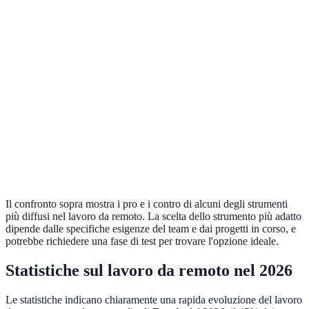
Video
Limiti di
Riunioni
Zoom
conferenze di
tempo free
grandi
qualità
Gestione
Curva di
Team di
Asana
progetti
apprendimento
progetto
semplice
Freelance e
Monitoraggio
Less features
Toggl
piccole
del tempo
free
aziende
Il confronto sopra mostra i pro e i contro di alcuni degli strumenti
più diffusi nel lavoro da remoto. La scelta dello strumento più adatto
dipende dalle specifiche esigenze del team e dai progetti in corso, e
potrebbe richiedere una fase di test per trovare l'opzione ideale.
Statistiche sul lavoro da remoto nel 2026
Le statistiche indicano chiaramente una rapida evoluzione del lavoro