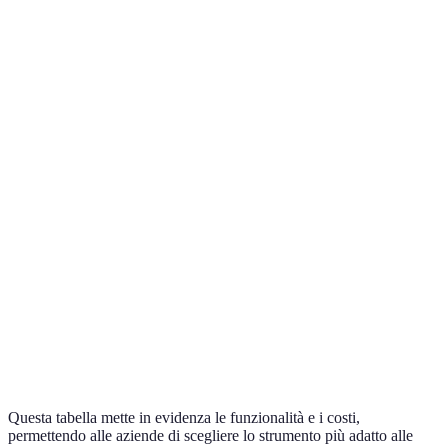
365
compless
nuovi ute
Pro: faci
d’uso,
organizz
Chat, integrazione app,
Gratuirà con
Slack
Contro: 
canali
limiti
diventare
con molt
conversa
Pro: faci
gestione 
Da
Gestione progetti,
Contro: 
Asana
10,99€/mese
tracciamento task
learning
per team
per la
personal
Questa tabella mette in evidenza le funzionalità e i costi,
permettendo alle aziende di scegliere lo strumento più adatto alle