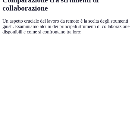
collaborazione
Un aspetto cruciale del lavoro da remoto è la scelta degli strumenti
giusti. Esaminiamo alcuni dei principali strumenti di collaborazione
disponibili e come si confrontano tra loro:
Strumento
Funzionalità principali
Prezzo
Pro e C
Pro: alta
audio/vi
Contro: l
Videoconferenze, chat,
Fino a
Zoom
tempo pe
webinar
15,49€/mese
paganti 
riunioni
min
Pro: int
con Offi
Incluso in
Microsoft
Collaborazione in team,
Contro:
Microsoft
Teams
integrazione Office
interfacc