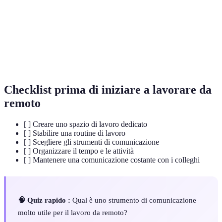
Capacità di adattare gli orari e i luoghi di lavoro
Flessibilità
secondo le esigenze individuali.
Lavorare insieme a un gruppo o a un team per
Collaborazione
raggiungere obiettivi comuni.
Checklist prima di iniziare a lavorare da
remoto
[ ] Creare uno spazio di lavoro dedicato
[ ] Stabilire una routine di lavoro
[ ] Scegliere gli strumenti di comunicazione
[ ] Organizzare il tempo e le attività
[ ] Mantenere una comunicazione costante con i colleghi
🧠 Quiz rapido :
Qual è uno strumento di comunicazione
molto utile per il lavoro da remoto?