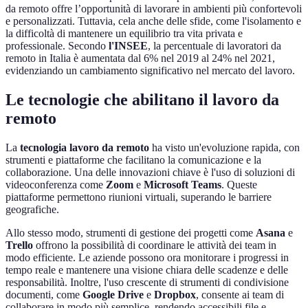
da remoto offre l’opportunità di lavorare in ambienti più confortevoli
e personalizzati. Tuttavia, cela anche delle sfide, come l'isolamento e
la difficoltà di mantenere un equilibrio tra vita privata e
professionale. Secondo
l'INSEE
, la percentuale di lavoratori da
remoto in Italia è aumentata dal 6% nel 2019 al 24% nel 2021,
evidenziando un cambiamento significativo nel mercato del lavoro.
Le tecnologie che abilitano il lavoro da
remoto
La
tecnologia lavoro da remoto
ha visto un'evoluzione rapida, con
strumenti e piattaforme che facilitano la comunicazione e la
collaborazione. Una delle innovazioni chiave è l'uso di soluzioni di
videoconferenza come
Zoom
e
Microsoft Teams
. Queste
piattaforme permettono riunioni virtuali, superando le barriere
geografiche.
Allo stesso modo, strumenti di gestione dei progetti come
Asana
e
Trello
offrono la possibilità di coordinare le attività dei team in
modo efficiente. Le aziende possono ora monitorare i progressi in
tempo reale e mantenere una visione chiara delle scadenze e delle
responsabilità. Inoltre, l'uso crescente di strumenti di condivisione
documenti, come
Google Drive
e
Dropbox
, consente ai team di
collaborare in modo più semplice, rendendo accessibili file e