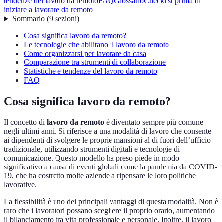
tendenze del lavoro da remoto
FAQ
Glossario
Checklist prima di
iniziare a lavorare da remoto
Sommario
(
9
sezioni
)
Cosa significa lavoro da remoto?
Le tecnologie che abilitano il lavoro da remoto
Come organizzarsi per lavorare da casa
Comparazione tra strumenti di collaborazione
Statistiche e tendenze del lavoro da remoto
FAQ
Cosa significa lavoro da remoto?
Il concetto di
lavoro da remoto
è diventato sempre più comune
negli ultimi anni. Si riferisce a una modalità di lavoro che consente
ai dipendenti di svolgere le proprie mansioni al di fuori dell’ufficio
tradizionale, utilizzando strumenti digitali e tecnologie di
comunicazione. Questo modello ha preso piede in modo
significativo a causa di eventi globali come la pandemia da COVID-
19, che ha costretto molte aziende a ripensare le loro politiche
lavorative.
La flessibilità è uno dei principali vantaggi di questa modalità. Non è
raro che i lavoratori possano scegliere il proprio orario, aumentando
il bilanciamento tra vita professionale e personale. Inoltre, il lavoro