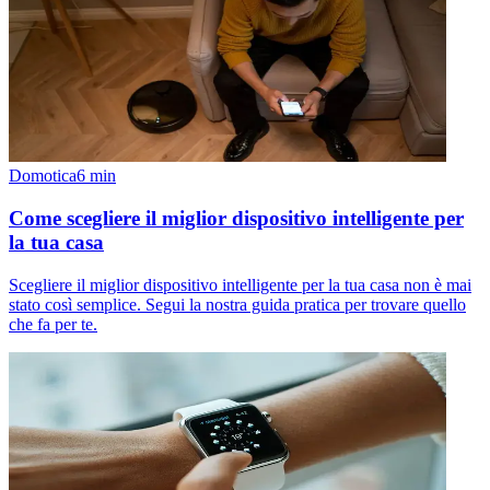
Domotica
6
min
Come scegliere il miglior dispositivo intelligente per
la tua casa
Scegliere il miglior dispositivo intelligente per la tua casa non è mai
stato così semplice. Segui la nostra guida pratica per trovare quello
che fa per te.