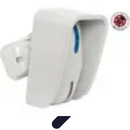
Tecnologia Utilitaria
Domotica
Tendenze
Salute e Benessere
Wearable
Streaming e
Intrattenimento
Tecnologia Utilitaria