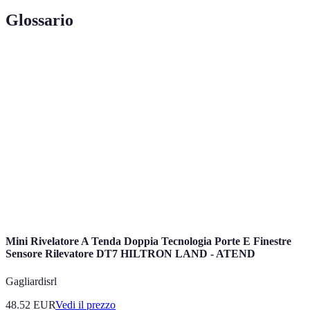
Glossario
Terme
Definizione
Tecnologia
Dispositivi portatili che monitorano parametri di
wearable
salute e attività fisica.
Monitoraggio
Pratica di utilizzare tecnologie per raccogliere
della salute
dati sulla salute personale.
Braccialetto
Dispositivo indossabile per il monitoraggio
fitness
dell'attività fisica e di parametri vitali.
Mini Rivelatore A Tenda Doppia Tecnologia Porte E Finestre
Sensore Rilevatore DT7 HILTRON LAND - ATEND
Gagliardisrl
48.52
EUR
Vedi il prezzo