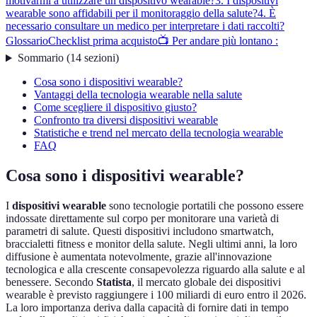
motivarmi a utilizzare un dispositivo wearable?
3. I dispositivi
wearable sono affidabili per il monitoraggio della salute?
4. È
necessario consultare un medico per interpretare i dati raccolti?
Glossario
Checklist prima acquisto
📺 Per andare più lontano :
Sommario
(
14
sezioni
)
Cosa sono i dispositivi wearable?
Vantaggi della tecnologia wearable nella salute
Come scegliere il dispositivo giusto?
Confronto tra diversi dispositivi wearable
Statistiche e trend nel mercato della tecnologia wearable
FAQ
Cosa sono i dispositivi wearable?
I
dispositivi wearable
sono tecnologie portatili che possono essere
indossate direttamente sul corpo per monitorare una varietà di
parametri di salute. Questi dispositivi includono smartwatch,
braccialetti fitness e monitor della salute. Negli ultimi anni, la loro
diffusione è aumentata notevolmente, grazie all'innovazione
tecnologica e alla crescente consapevolezza riguardo alla salute e al
benessere. Secondo
Statista
, il mercato globale dei dispositivi
wearable è previsto raggiungere i 100 miliardi di euro entro il 2026.
La loro importanza deriva dalla capacità di fornire dati in tempo