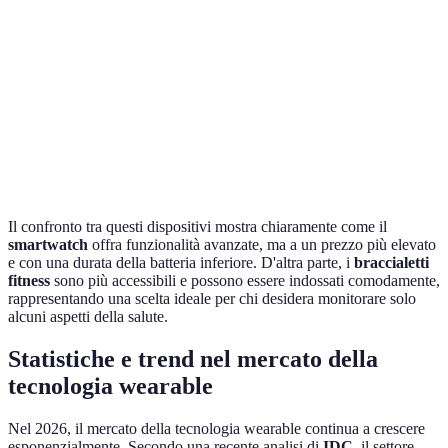
Costo
Medio-Alto
Basso
Medio
Comfort
Moderato
Alto
Moderato
Durata della
1-2 giorni
5-7 giorni
3-5 giorni
Batteria
Il confronto tra questi dispositivi mostra chiaramente come il
smartwatch
offra funzionalità avanzate, ma a un prezzo più elevato
e con una durata della batteria inferiore. D'altra parte, i
braccialetti
fitness
sono più accessibili e possono essere indossati comodamente,
rappresentando una scelta ideale per chi desidera monitorare solo
alcuni aspetti della salute.
Statistiche e trend nel mercato della
tecnologia wearable
Nel 2026, il mercato della tecnologia wearable continua a crescere
esponenzialmente. Secondo una recente analisi di
IDC
, il settore