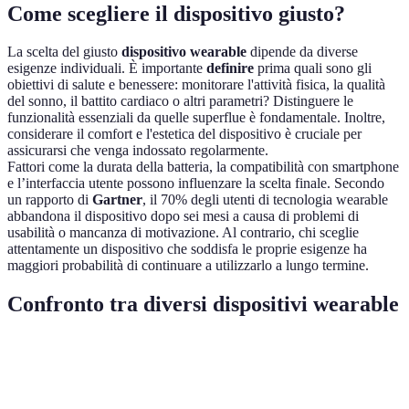
Come scegliere il dispositivo giusto?
La scelta del giusto
dispositivo wearable
dipende da diverse
esigenze individuali. È importante
definire
prima quali sono gli
obiettivi di salute e benessere: monitorare l'attività fisica, la qualità
del sonno, il battito cardiaco o altri parametri? Distinguere le
funzionalità essenziali da quelle superflue è fondamentale. Inoltre,
considerare il comfort e l'estetica del dispositivo è cruciale per
assicurarsi che venga indossato regolarmente.
Fattori come la durata della batteria, la compatibilità con smartphone
e l’interfaccia utente possono influenzare la scelta finale. Secondo
un rapporto di
Gartner
, il 70% degli utenti di tecnologia wearable
abbandona il dispositivo dopo sei mesi a causa di problemi di
usabilità o mancanza di motivazione. Al contrario, chi sceglie
attentamente un dispositivo che soddisfa le proprie esigenze ha
maggiori probabilità di continuare a utilizzarlo a lungo termine.
Confronto tra diversi dispositivi wearable
Critere
Smartwatch
Braccialetto Fitness
Monitore 
Funzionalità
Elevate
Limitate
Moderate