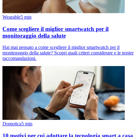
Wearable
5
min
Come scegliere il miglior smartwatch per il
monitoraggio della salute
Hai mai pensato a come scegliere il miglior smartwatch per il
monitoraggio della salute? Scopri quali criteri considerare e le nostre
raccomandazioni.
Domotica
5
min
10 motivi per cui adottare la tecnologia smart a casa