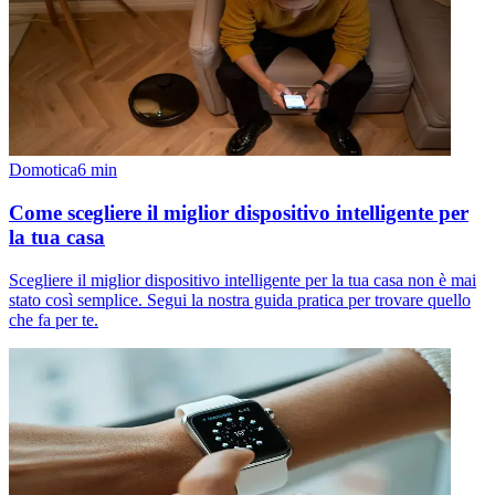
Domotica
6
min
Come scegliere il miglior dispositivo intelligente per
la tua casa
Scegliere il miglior dispositivo intelligente per la tua casa non è mai
stato così semplice. Segui la nostra guida pratica per trovare quello
che fa per te.