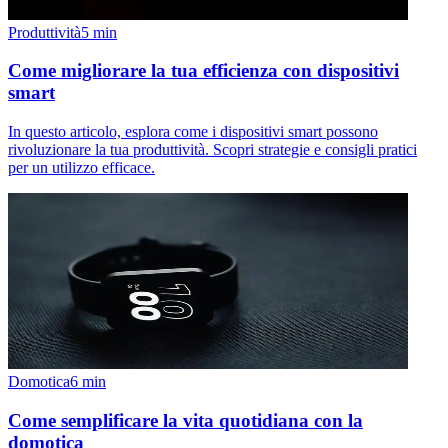
Produttività
5
min
Come migliorare la tua efficienza con dispositivi
smart
In questo articolo, esplora come i dispositivi smart possono
rivoluzionare la tua produttività. Scopri strategie e consigli pratici
per un utilizzo efficace.
Domotica
6
min
Come semplificare la vita quotidiana con la
domotica