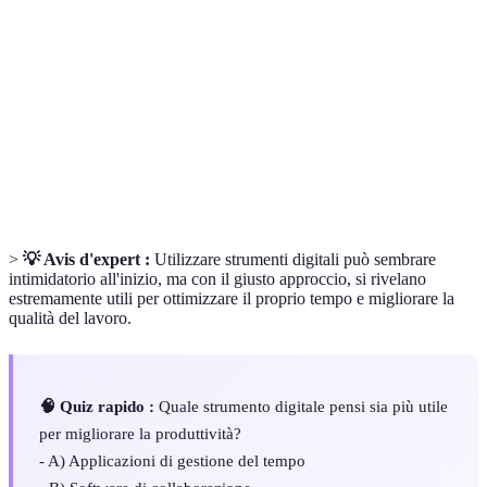
Capacità di produrre risultati con il minor spreco
Produttività
di risorse.
Strumenti
Software o applicazioni che facilitano il lavoro e
Digitali
la collaborazione.
Processo di esecuzione automatica di task per
Automazione
ridurre il lavoro manuale.
>
💡 Avis d'expert :
Utilizzare strumenti digitali può sembrare
intimidatorio all'inizio, ma con il giusto approccio, si rivelano
estremamente utili per ottimizzare il proprio tempo e migliorare la
qualità del lavoro.
🧠 Quiz rapido :
Quale strumento digitale pensi sia più utile
per migliorare la produttività?
- A) Applicazioni di gestione del tempo