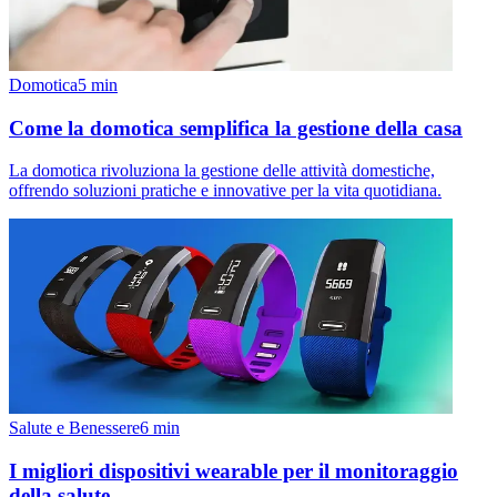
Domotica
5
min
Come la domotica semplifica la gestione della casa
La domotica rivoluziona la gestione delle attività domestiche,
offrendo soluzioni pratiche e innovative per la vita quotidiana.
Salute e Benessere
6
min
I migliori dispositivi wearable per il monitoraggio
della salute