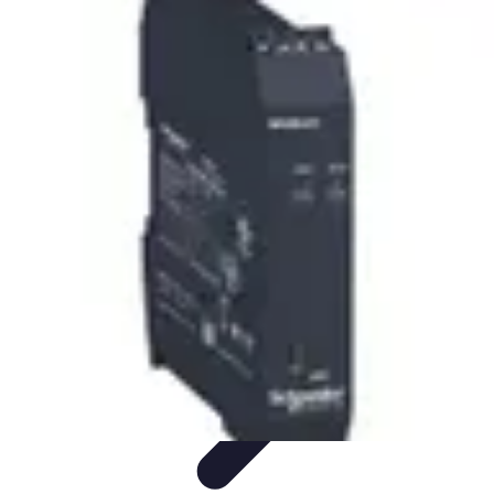
Tecnologia Utilitaria
Domotica
Tendenze
Salute e Benessere
Wearable
Streaming e
Intrattenimento
Tecnologia Utilitaria