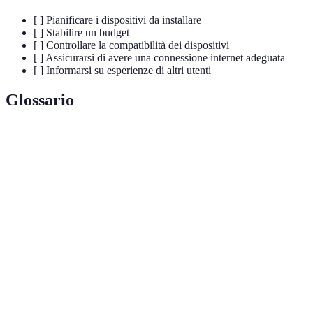
[ ] Pianificare i dispositivi da installare
[ ] Stabilire un budget
[ ] Controllare la compatibilità dei dispositivi
[ ] Assicurarsi di avere una connessione internet adeguata
[ ] Informarsi su esperienze di altri utenti
Glossario
Terme
Definizione
Automazione degli impianti domestici tramite
Domotica
tecnologie interconnesse
Protocollo di comunicazione per la gestione della
Zigbee
domotica
Assistente
Dispositivo o software in grado di rispondere a
vocale
comandi vocali