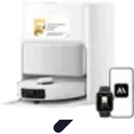
Tecnologia Utilitaria
Domotica
Tendenze
Salute e Benessere
Wearable
Streaming e
Intrattenimento
Tecnologia Utilitaria