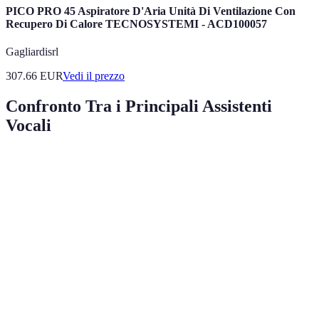
PICO PRO 45 Aspiratore D'Aria Unità Di Ventilazione Con
Recupero Di Calore TECNOSYSTEMI - ACD100057
Gagliardisrl
307.66
EUR
Vedi il prezzo
Confronto Tra i Principali Assistenti
Vocali
Critere
Assistente A
Assistente B
Assistente C
Compatibilità
Alta
Media
Alta
Voice
Interazione
App Control
Both
Control
Funzionalità
Buona
Ottima
Buona
Smart