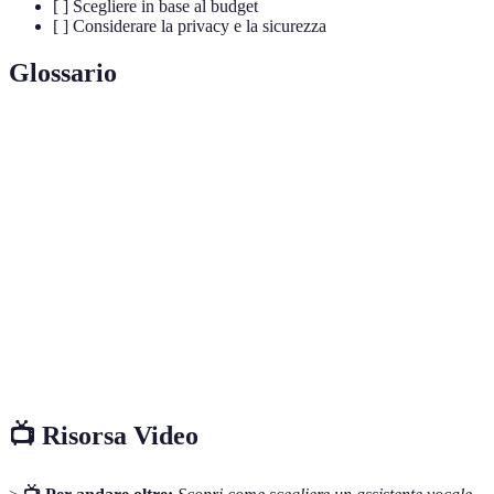
[ ] Scegliere in base al budget
[ ] Considerare la privacy e la sicurezza
Glossario
Terme
Definizione
Assistente
Software in grado di rispondere a comandi vocali.
vocale
Smart
Casa dotata di tecnologia per la gestione
home
automatizzata.
Integrazione di tecnologia nella gestione delle
Domotica
funzioni della casa.
📺 Risorsa Video