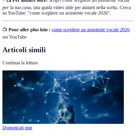
>
📺 Per andare oltre:
Scopri come scegliere un assistente vocale
per la tua casa
, una guida video utile per aiutarti nella scelta. Cerca
su YouTube: "come scegliere un assistente vocale 2026".
📺
Pour aller plus loin :
come scegliere un assistente vocale 2026
sur YouTube
Articoli simili
Continua la lettura
Domotica
6
min