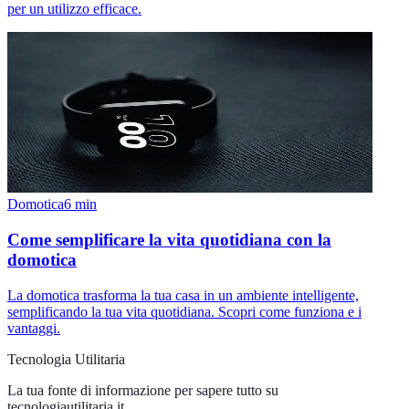
per un utilizzo efficace.
Domotica
6
min
Come semplificare la vita quotidiana con la
domotica
La domotica trasforma la tua casa in un ambiente intelligente,
semplificando la tua vita quotidiana. Scopri come funziona e i
vantaggi.
Tecnologia Utilitaria
La tua fonte di informazione per sapere tutto su
tecnologiautilitaria.it
.