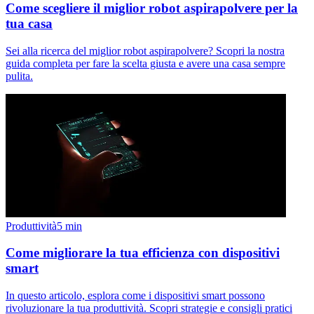
Come scegliere il miglior robot aspirapolvere per la
tua casa
Sei alla ricerca del miglior robot aspirapolvere? Scopri la nostra
guida completa per fare la scelta giusta e avere una casa sempre
pulita.
Produttività
5
min
Come migliorare la tua efficienza con dispositivi
smart
In questo articolo, esplora come i dispositivi smart possono
rivoluzionare la tua produttività. Scopri strategie e consigli pratici