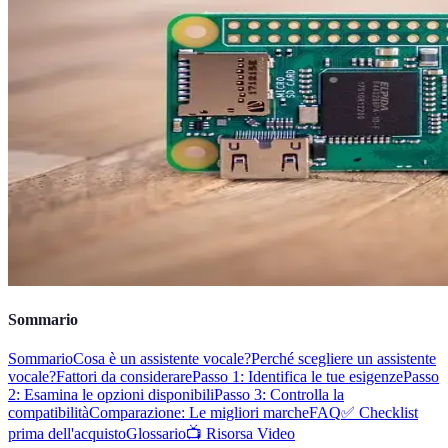
Sommario
Sommario
Cosa è un assistente vocale?
Perché scegliere un assistente
vocale?
Fattori da considerare
Passo 1: Identifica le tue esigenze
Passo
2: Esamina le opzioni disponibili
Passo 3: Controlla la
compatibilità
Comparazione: Le migliori marche
FAQ
✅ Checklist
prima dell'acquisto
Glossario
📺 Risorsa Video