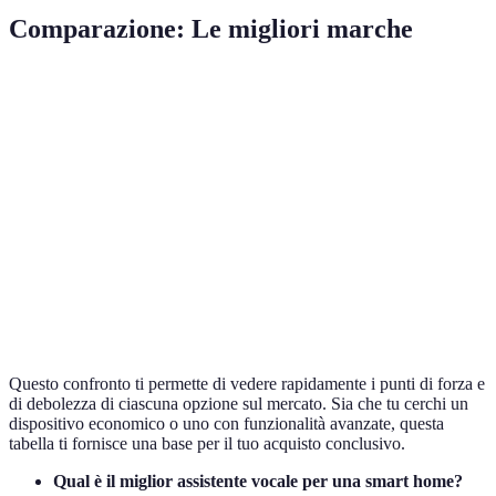
Comparazione: Le migliori marche
Marca
Compatibilità
Funzionalità
Prezzo
Amazon Echo
Molto ampia
Alta
€99
Google Nest
Ampia
Alta
€89
Apple HomePod
Limitata
Media
€329
Sonos One
Ampia
Alta
€199
Questo confronto ti permette di vedere rapidamente i punti di forza e
di debolezza di ciascuna opzione sul mercato. Sia che tu cerchi un
dispositivo economico o uno con funzionalità avanzate, questa
tabella ti fornisce una base per il tuo acquisto conclusivo.
Qual è il miglior assistente vocale per una smart home?