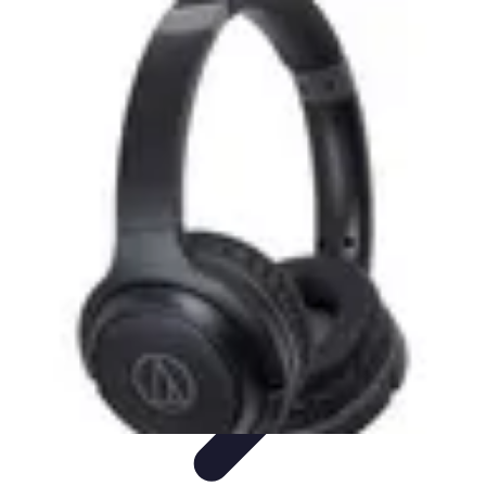
Tecnologia Utilitaria
Domotica
Tendenze
Salute e Benessere
Wearable
Streaming e
Intrattenimento
Tecnologia Utilitaria