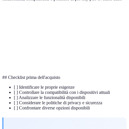
Criterio
Assistente A
Assistente B
Assistente C
Compatibilità
Alta
Media
Bassa
Controllo
Controllo
Funzionalità
Solo musica
luci
termico
Privacy
Elevata
Media
Bassa
## Checklist prima dell'acquisto
[ ] Identificare le proprie esigenze
[ ] Controllare la compatibilità con i dispositivi attuali
[ ] Analizzare le funzionalità disponibili
[ ] Considerare le politiche di privacy e sicurezza
[ ] Confrontare diverse opzioni disponibili