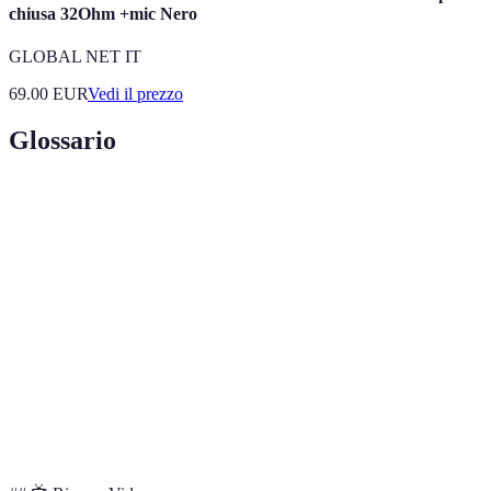
chiusa 32Ohm +mic Nero
GLOBAL NET IT
69.00
EUR
Vedi il prezzo
Glossario
Terma
Definizione
Assistente
Software che riconosce comandi vocali e
vocale
risponde a richieste.
Automazione della casa che consente il controllo
Domotica
di dispositivi da remoto.
Capacità di un dispositivo di funzionare con altri
Compatibilità
dispositivi o software.