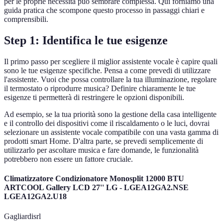
per le proprie necessità può sembrare complessa. Qui forniamo una
guida pratica che scompone questo processo in passaggi chiari e
comprensibili.
Step 1: Identifica le tue esigenze
Il primo passo per scegliere il miglior assistente vocale è capire quali
sono le tue esigenze specifiche. Pensa a come prevedi di utilizzare
l'assistente. Vuoi che possa controllare la tua illuminazione, regolare
il termostato o riprodurre musica? Definire chiaramente le tue
esigenze ti permetterà di restringere le opzioni disponibili.
Ad esempio, se la tua priorità sono la gestione della casa intelligente
e il controllo dei dispositivi come il riscaldamento o le luci, dovrai
selezionare un assistente vocale compatibile con una vasta gamma di
prodotti smart Home. D'altra parte, se prevedi semplicemente di
utilizzarlo per ascoltare musica e fare domande, le funzionalità
potrebbero non essere un fattore cruciale.
Climatizzatore Condizionatore Monosplit 12000 BTU
ARTCOOL Gallery LCD 27'' LG - LGEA12GA2.NSE
LGEA12GA2.U18
Gagliardisrl