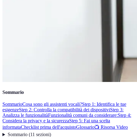
Sommario
Sommario
Cosa sono gli assistenti vocali?
Step 1: Identifica le tue
esigenze
Step 2: Controlla la compatibilità dei dispositivi
Step 3:
Analizza le funzionalità
Funzionalità comuni da considerare:
Step 4:
Considera la privacy e la sicurezza
Step 5: Fai una scelta
informata
Checklist prima dell'acquisto
Glossario
📺 Risorsa Video
Sommario
(
11
sezioni
)