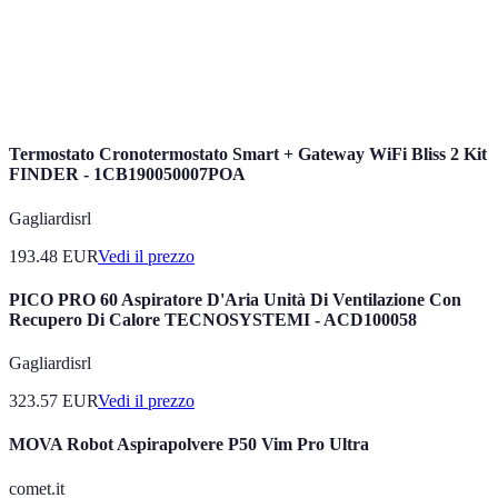
Compatibilità
Capacità di interagire con altri dispositivi.
Riconoscimento
Capacità del software di capire e interpretare le
vocale
parole parlate.
Termostato Cronotermostato Smart + Gateway WiFi Bliss 2 Kit
FINDER - 1CB190050007POA
Gagliardisrl
193.48
EUR
Vedi il prezzo
PICO PRO 60 Aspiratore D'Aria Unità Di Ventilazione Con
Recupero Di Calore TECNOSYSTEMI - ACD100058
Gagliardisrl
323.57
EUR
Vedi il prezzo
MOVA Robot Aspirapolvere P50 Vim Pro Ultra
comet.it