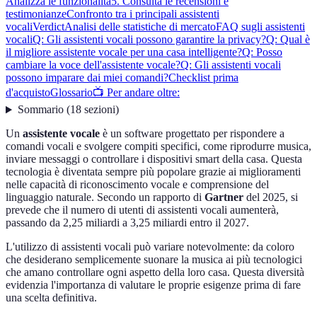
Analizza le funzionalità
5. Consulta le recensioni e
testimonianze
Confronto tra i principali assistenti
vocali
Verdict
Analisi delle statistiche di mercato
FAQ sugli assistenti
vocali
Q: Gli assistenti vocali possono garantire la privacy?
Q: Qual è
il migliore assistente vocale per una casa intelligente?
Q: Posso
cambiare la voce dell'assistente vocale?
Q: Gli assistenti vocali
possono imparare dai miei comandi?
Checklist prima
d'acquisto
Glossario
📺 Per andare oltre:
Sommario
(
18
sezioni
)
Un
assistente vocale
è un software progettato per rispondere a
comandi vocali e svolgere compiti specifici, come riprodurre musica,
inviare messaggi o controllare i dispositivi smart della casa. Questa
tecnologia è diventata sempre più popolare grazie ai miglioramenti
nelle capacità di riconoscimento vocale e comprensione del
linguaggio naturale. Secondo un rapporto di
Gartner
del 2025, si
prevede che il numero di utenti di assistenti vocali aumenterà,
passando da 2,25 miliardi a 3,25 miliardi entro il 2027.
L'utilizzo di assistenti vocali può variare notevolmente: da coloro
che desiderano semplicemente suonare la musica ai più tecnologici
che amano controllare ogni aspetto della loro casa. Questa diversità
evidenzia l'importanza di valutare le proprie esigenze prima di fare
una scelta definitiva.