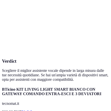
Funzionalità
Amazon Alexa
Google Assistant
Apple 
Compatibilità
Ampia
Ampia
Limita
Riconoscimento
Ottimo
Eccellente
Buono
Funzionalità Casa
Ottima
Ottima
Buona
Personalizzazione
Alta
Media
Alta
Verdict
Scegliere il miglior assistente vocale dipende in larga misura dalle
tue necessità quotidiane. Se hai un'ampia varietà di dispositivi smart,
opta per assistenti con maggiore compatibilità.
BTicino KIT LIVING LIGHT SMART BIANCO CON
GATEWAY COMANDO ENTRA-ESCI E 3 DEVIATORI
tecnomat.it