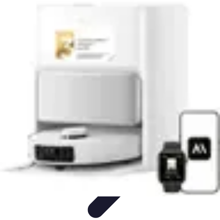
Tecnologia Utilitaria
Domotica
Tendenze
Salute e Benessere
Wearable
Streaming e
Intrattenimento
Tecnologia Utilitaria