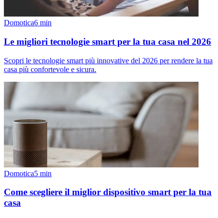
Domotica
6
min
Le migliori tecnologie smart per la tua casa nel 2026
Scopri le tecnologie smart più innovative del 2026 per rendere la tua
casa più confortevole e sicura.
Domotica
5
min
Come scegliere il miglior dispositivo smart per la tua
casa