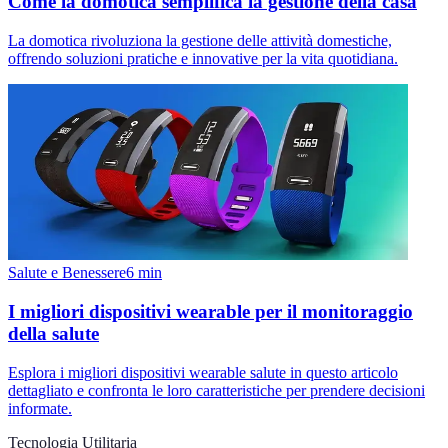
Come la domotica semplifica la gestione della casa
La domotica rivoluziona la gestione delle attività domestiche,
offrendo soluzioni pratiche e innovative per la vita quotidiana.
Salute e Benessere
6
min
I migliori dispositivi wearable per il monitoraggio
della salute
Esplora i migliori dispositivi wearable salute in questo articolo
dettagliato e confronta le loro caratteristiche per prendere decisioni
informate.
Tecnologia Utilitaria