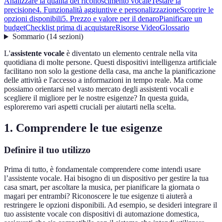
Analizzare la qualità del riconoscimento vocale
Testare la
precisione
4. Funzionalità aggiuntive e personalizzazione
Scoprire le
opzioni disponibili
5. Prezzo e valore per il denaro
Pianificare un
budget
Checklist prima di acquistare
Risorse Video
Glossario
Sommario
(
14
sezioni
)
L'
assistente vocale
è diventato un elemento centrale nella vita
quotidiana di molte persone. Questi dispositivi intelligenza artificiale
facilitano non solo la gestione della casa, ma anche la pianificazione
delle attività e l'accesso a informazioni in tempo reale. Ma come
possiamo orientarsi nel vasto mercato degli assistenti vocali e
scegliere il migliore per le nostre esigenze? In questa guida,
esploreremo vari aspetti cruciali per aiutarti nella scelta.
1. Comprendere le tue esigenze
Definire il tuo utilizzo
Prima di tutto, è fondamentale comprendere come intendi usare
l’assistente vocale. Hai bisogno di un dispositivo per gestire la tua
casa smart, per ascoltare la musica, per pianificare la giornata o
magari per entrambi? Riconoscere le tue esigenze ti aiuterà a
restringere le opzioni disponibili. Ad esempio, se desideri integrare il
tuo assistente vocale con dispositivi di automazione domestica,