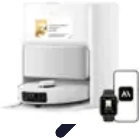
Tecnologia Utilitaria
Domotica
Tendenze
Salute e Benessere
Wearable
Streaming e
Intrattenimento
Tecnologia Utilitaria