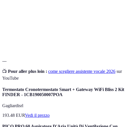
vocale
con dispositivi attraverso comandi vocali.
Capacità di un dispositivo di interagire con altri
Compatibilità
dispositivi o piattaforme.
Riconoscimento
Tecnologia che traduce i comandi vocali in
vocale
azioni eseguite dal dispositivo.
---
📺
Pour aller plus loin :
come scegliere assistente vocale 2026
sur
YouTube
Termostato Cronotermostato Smart + Gateway WiFi Bliss 2 Kit
FINDER - 1CB190050007POA
Gagliardisrl
193.48
EUR
Vedi il prezzo
PICO PRO 60 Aspiratore D'Aria Unità Di Ventilazione Con