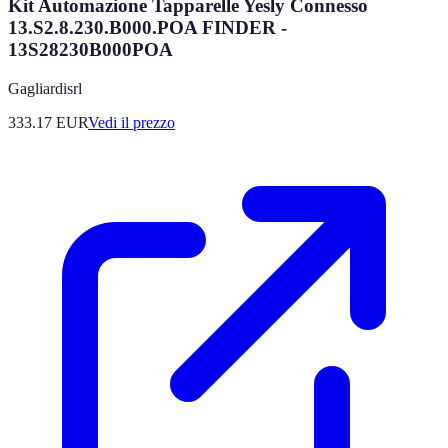
Kit Automazione Tapparelle Yesly Connesso
13.S2.8.230.B000.POA FINDER -
13S28230B000POA
Gagliardisrl
333.17
EUR
Vedi il prezzo