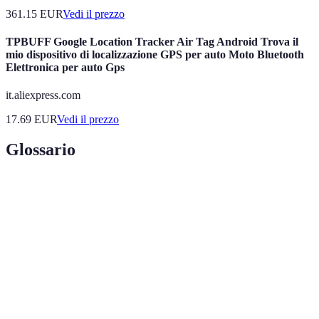
361.15
EUR
Vedi il prezzo
TPBUFF Google Location Tracker Air Tag Android Trova il
mio dispositivo di localizzazione GPS per auto Moto Bluetooth
Elettronica per auto Gps
it.aliexpress.com
17.69
EUR
Vedi il prezzo
Glossario
Terme
Definizione
Insieme di tecnologie utilizzate per automatizzare
Domotica
la gestione delle funzioni domestiche.
Capacità di un dispositivo di integrarsi e
Compatibilità
funzionare con altri sistemi o dispositivi.