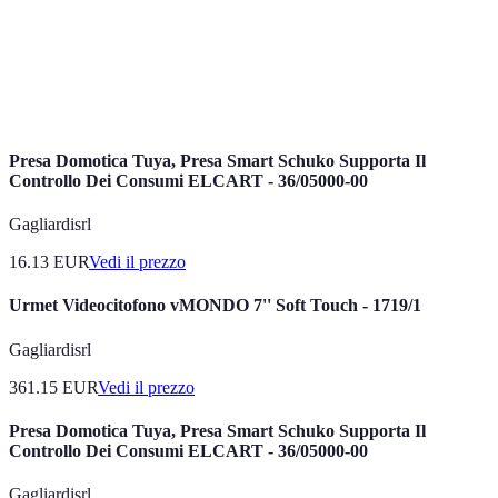
Risparmio
Prese
sui costi
Controllo
Programmazione
smart,
energetici,
energetico
complessa
termostati
maggiore
efficienza
Presa Domotica Tuya, Presa Smart Schuko Supporta Il
Controllo Dei Consumi ELCART - 36/05000-00
Gagliardisrl
16.13
EUR
Vedi il prezzo
Urmet Videocitofono vMONDO 7'' Soft Touch - 1719/1
Gagliardisrl
361.15
EUR
Vedi il prezzo
Presa Domotica Tuya, Presa Smart Schuko Supporta Il
Controllo Dei Consumi ELCART - 36/05000-00
Gagliardisrl