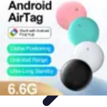
Tecnologia Utilitaria
Domotica
Tendenze
Salute e Benessere
Wearable
Streaming e
Intrattenimento
Tecnologia Utilitaria