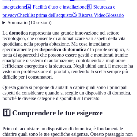
integrazione
4️⃣ Facilità d'uso e installazione
5️⃣ Sicurezza e
privacy
Checklist prima dell'acquisto
📺 Risorsa Video
Glossario
Sommario
(
10
sezioni
)
La
domotica
rappresenta una grande innovazione nel settore
tecnologico, che consente di automatizzare vari aspetti della vita
quotidiana nella propria abitazione. Ma cosa intendiamo
specificamente per
dispositivo di domotica
? In parole semplici, si
tratta di apparecchi che possono essere gestiti e monitorati tramite
smartphone o sistemi di automazione, contribuendo a migliorare
l'efficienza energetica e la sicurezza. Negli ultimi anni, il mercato ha
visto una proliferazione di prodotti, rendendo la scelta sempre più
difficile per i consumatori.
Questa guida si propone di aiutarti a capire quali sono i principali
aspetti da considerare quando si sceglie un dispositivo di domotica,
nonché le diverse categorie disponibili sul mercato.
1️⃣ Comprendere le tue esigenze
Prima di acquistare un dispositivo di domotica, è fondamentale
chiarire quali sono le tue specifiche esigenze. Questo passaggio non