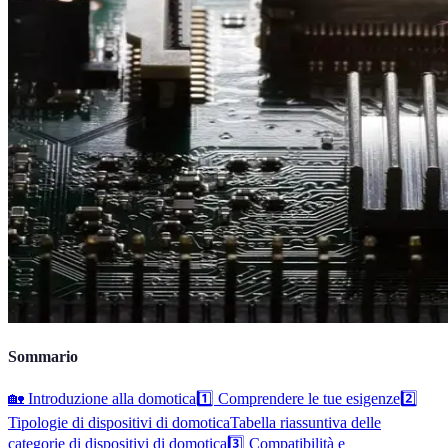
Sommario
🏡 Introduzione alla domotica
1️⃣ Comprendere le tue esigenze
2️⃣
Tipologie di dispositivi di domotica
Tabella riassuntiva delle
categorie di dispositivi di domotica
3️⃣ Compatibilità e