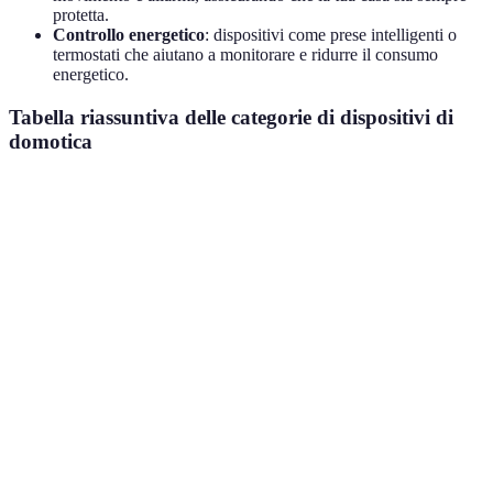
protetta.
Controllo energetico
: dispositivi come prese intelligenti o
termostati che aiutano a monitorare e ridurre il consumo
energetico.
Tabella riassuntiva delle categorie di dispositivi di
domotica
Categoria
Esempi
Vantaggi
Svantaggi
Flessibilità
Richiede
Lampadine
nel
Illuminazione
apparecchi
smart
controllo
specifici
delle luci
Maggiore
Telecamere,
Costi di
tranquillità
Sicurezza
sensori di
installazione più
e
movimento
elevati
protezione