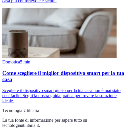
casa più confortevole e sicura.
Domotica
5
min
Come scegliere il miglior dispositivo smart per la tua
casa
Scegliere il dispositivo smart giusto per la tua casa non è mai stato
così facile. Segui la nostra guida pratica per trovare la soluzione
ideale.
Tecnologia Utilitaria
La tua fonte di informazione per sapere tutto su
tecnologiautilitaria.it
.