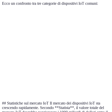
Ecco un confronto tra tre categorie di dispositivi IoT comuni:
Tipo di Dispositivo
Vantaggi
Svantaggi
Uso Com
Risparmio
Prezzo
energetico,
Termostati Smart
iniziale
Riscaldam
programmazione
alto
remote
Controllo da
Lampadine
Richiede
smartphone,
Illuminaz
Intelligenti
Wi-Fi
dimmerabilità
Monitoraggio
Costoso
Sistemi di
24/7, notifica in
da
Sicurezza
Sicurezza
tempo reale
installare
## Statistiche sul mercato IoT Il mercato dei dispositivi IoT sta
crescendo rapidamente. Secondo **Statista**, il valore totale del