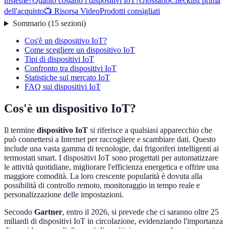
insieme?
Quanto costano i dispositivi IoT?
Glossario
Checklist prima
dell'acquisto
📺 Risorsa Video
Prodotti consigliati
Sommario
(
15
sezioni
)
Cos'è un dispositivo IoT?
Come scegliere un dispositivo IoT
Tipi di dispositivi IoT
Confronto tra dispositivi IoT
Statistiche sul mercato IoT
FAQ sui dispositivi IoT
Cos'è un dispositivo IoT?
Il termine
dispositivo IoT
si riferisce a qualsiasi apparecchio che
può connettersi a Internet per raccogliere e scambiare dati. Questo
include una vasta gamma di tecnologie, dai frigoriferi intelligenti ai
termostati smart. I dispositivi IoT sono progettati per automatizzare
le attività quotidiane, migliorare l'efficienza energetica e offrire una
maggiore comodità. La loro crescente popularità è dovuta alla
possibilità di controllo remoto, monitoraggio in tempo reale e
personalizzazione delle impostazioni.
Secondo
Gartner
, entro il 2026, si prevede che ci saranno oltre 25
miliardi di dispositivi IoT in circolazione, evidenziando l'importanza