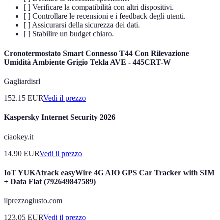
[ ] Verificare la compatibilità con altri dispositivi.
[ ] Controllare le recensioni e i feedback degli utenti.
[ ] Assicurarsi della sicurezza dei dati.
[ ] Stabilire un budget chiaro.
Cronotermostato Smart Connesso T44 Con Rilevazione
Umidità Ambiente Grigio Tekla AVE - 445CRT-W
Gagliardisrl
152.15
EUR
Vedi il prezzo
Kaspersky Internet Security 2026
ciaokey.it
14.90
EUR
Vedi il prezzo
IoT YUKAtrack easyWire 4G AIO GPS Car Tracker with SIM
+ Data Flat (792649847589)
ilprezzogiusto.com
123.05
EUR
Vedi il prezzo