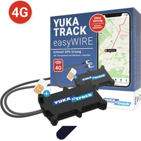
Tecnologia Utilitaria
Domotica
Tendenze
Salute e Benessere
Wearable
Streaming e
Intrattenimento
Tecnologia Utilitaria