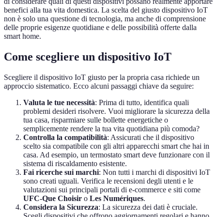
di considerare quali di questi dispositivi possano realmente apportare
benefici alla tua vita domestica. La scelta del giusto dispositivo IoT
non è solo una questione di tecnologia, ma anche di comprensione
delle proprie esigenze quotidiane e delle possibilità offerte dalla
smart home.
Come scegliere un dispositivo IoT
Scegliere il dispositivo IoT giusto per la propria casa richiede un
approccio sistematico. Ecco alcuni passaggi chiave da seguire:
Valuta le tue necessità
: Prima di tutto, identifica quali
problemi desideri risolvere. Vuoi migliorare la sicurezza della
tua casa, risparmiare sulle bollette energetiche o
semplicemente rendere la tua vita quotidiana più comoda?
Controlla la compatibilità
: Assicurati che il dispositivo
scelto sia compatibile con gli altri apparecchi smart che hai in
casa. Ad esempio, un termostato smart deve funzionare con il
sistema di riscaldamento esistente.
Fai ricerche sui marchi
: Non tutti i marchi di dispositivi IoT
sono creati uguali. Verifica le recensioni degli utenti e le
valutazioni sui principali portali di e-commerce e siti come
UFC-Que Choisir
o
Les Numériques
.
Considera la Sicurezza
: La sicurezza dei dati è cruciale.
Scegli dispositivi che offrono aggiornamenti regolari e hanno