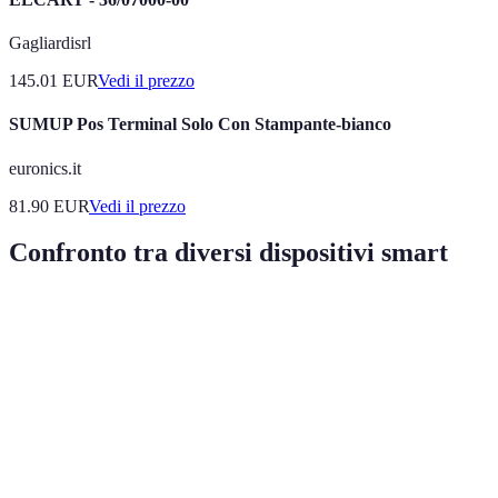
Gagliardisrl
145.01
EUR
Vedi il prezzo
SUMUP Pos Terminal Solo Con Stampante-bianco
euronics.it
81.90
EUR
Vedi il prezzo
Confronto tra diversi dispositivi smart
Dispositivo
Caratteristiche principali
Vantaggi
S
Controllo della
Risparmio
Termostato
Co
temperatura, rilevamento
energetico,
Smart
e
umidità
accesso remoto
Maggiore
Co
Videocamera
Visione notturna,
sicurezza,