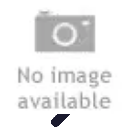
Tecnologia Utilitaria
Domotica
Tendenze
Salute e Benessere
Wearable
Streaming e
Intrattenimento
Tecnologia Utilitaria