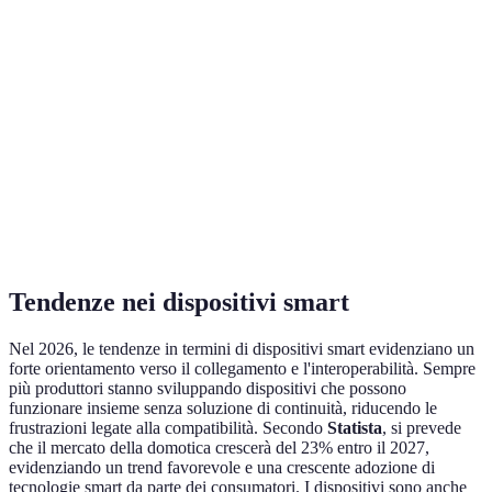
a
Smart
rilevamento movimento
allerta
p
immediata
Risparmio
Controllo dei consumi,
C
Presa Smart
energetico,
programmazione
li
facilità d'uso
Q
Lampadina
Regolazione dell'intensità
Atmosfera
l
Intelligente
e del colore
personalizzabile
v
Tendenze nei dispositivi smart
Nel 2026, le tendenze in termini di dispositivi smart evidenziano un
forte orientamento verso il collegamento e l'interoperabilità. Sempre
più produttori stanno sviluppando dispositivi che possono
funzionare insieme senza soluzione di continuità, riducendo le
frustrazioni legate alla compatibilità. Secondo
Statista
, si prevede
che il mercato della domotica crescerà del 23% entro il 2027,
evidenziando un trend favorevole e una crescente adozione di
tecnologie smart da parte dei consumatori. I dispositivi sono anche