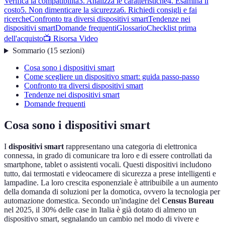
Verifica la compatibilità
3. Analizza le caratteristiche
4. Esamina il
costo
5. Non dimenticare la sicurezza
6. Richiedi consigli e fai
ricerche
Confronto tra diversi dispositivi smart
Tendenze nei
dispositivi smart
Domande frequenti
Glossario
Checklist prima
dell'acquisto
📺 Risorsa Video
Sommario
(
15
sezioni
)
Cosa sono i dispositivi smart
Come scegliere un dispositivo smart: guida passo-passo
Confronto tra diversi dispositivi smart
Tendenze nei dispositivi smart
Domande frequenti
Cosa sono i dispositivi smart
I
dispositivi smart
rappresentano una categoria di elettronica
connessa, in grado di comunicare tra loro e di essere controllati da
smartphone, tablet o assistenti vocali. Questi dispositivi includono
tutto, dai termostati e videocamere di sicurezza a prese intelligenti e
lampadine. La loro crescita esponenziale è attribuibile a un aumento
della domanda di soluzioni per la domotica, ovvero la tecnologia per
automazione domestica. Secondo un'indagine del
Census Bureau
nel 2025, il 30% delle case in Italia è già dotato di almeno un
dispositivo smart, segnalando un cambio nel modo di vivere e