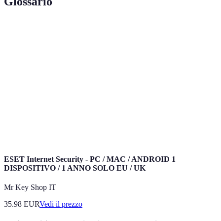
Glossario
Terme
Definizione
Insieme di tecnologie utilizzate per
Domotica
l'automazione domestica.
IA (Intelligenza
Tecnologie che permettono ai dispositivi di
Artificiale)
apprendere e adattarsi.
Capacità dei dispositivi di funzionare insieme
Compatibilità
senza problemi.
ESET Internet Security - PC / MAC / ANDROID 1
DISPOSITIVO / 1 ANNO SOLO EU / UK
Mr Key Shop IT
35.98
EUR
Vedi il prezzo