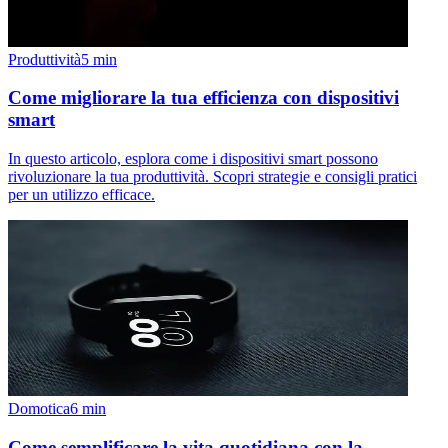
Produttività
5
min
Come migliorare la tua efficienza con dispositivi
smart
In questo articolo, esplora come i dispositivi smart possono
rivoluzionare la tua produttività. Scopri strategie e consigli pratici
per un utilizzo efficace.
Domotica
6
min
Come semplificare la vita quotidiana con la