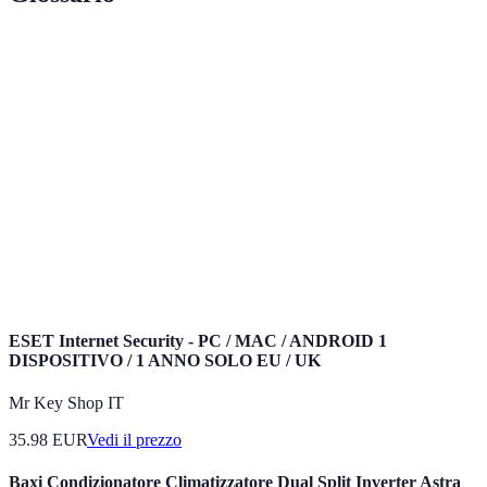
Termo
Definizione
Insieme di tecnologie per il controllo e la
Domotica
gestione della casa.
Capacità di un dispositivo di funzionare con altri
Compatibilità
dispositivi e sistemi.
Assistenza
Servizio fornito da esperti per l'installazione e la
professionale
configurazione di dispositivi smart.
ESET Internet Security - PC / MAC / ANDROID 1
DISPOSITIVO / 1 ANNO SOLO EU / UK
Mr Key Shop IT
35.98
EUR
Vedi il prezzo
Baxi Condizionatore Climatizzatore Dual Split Inverter Astra