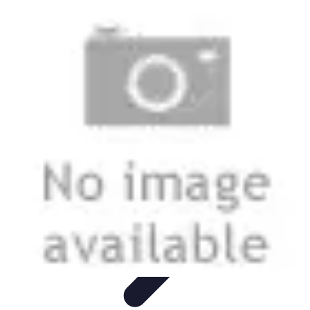
Tecnologia Utilitaria
Domotica
Tendenze
Salute e Benessere
Wearable
Streaming e
Intrattenimento
Tecnologia Utilitaria