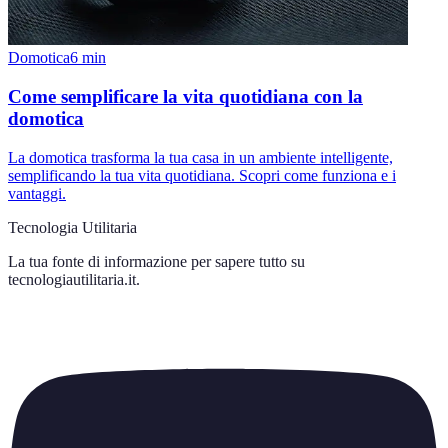
Domotica
6
min
Come semplificare la vita quotidiana con la
domotica
La domotica trasforma la tua casa in un ambiente intelligente,
semplificando la tua vita quotidiana. Scopri come funziona e i
vantaggi.
Tecnologia Utilitaria
La tua fonte di informazione per sapere tutto su
tecnologiautilitaria.it
.