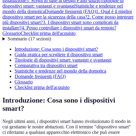
installazione
5. Scegli in base al design e allo spazio
Tipologie di
dispositivi smart: vantaggi e svantaggi
Statistiche e tendenze nel
mondo della domotica
Domande frequenti (FAQ)
1. Qual è il miglior
dispositivo smart per la sicurezza della casa?
2. Come posso integrare
più dispositivi smart?
3. I dispositivi smart sono complicati da
installare?
4. Posso controllare i dispositivi smart da remoto?
Glossario
Checklist prima dell'acquisto
Sommario
(
17
sezioni
)
Introduzione: Cosa sono i dispositivi smart?
Guida pratica per scegliere il dispositivo smart
Tipologie di dispositivi smart: vantaggi e svantaggi
Comparativa tra dispositivi smart
Statistiche e tendenze nel mondo della domotica
Domande frequenti (FAQ)
Glossario
Checklist prima dell'acquisto
Introduzione: Cosa sono i dispositivi
smart?
Negli ultimi anni, i dispositivi smart hanno rivoluzionato il modo in
cui gestiamo le nostre abitazioni. Con il termine "dispositivo smart"
ci riferiamo a qualsiasi apparecchio elettronico che può essere