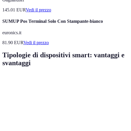
145.01
EUR
Vedi il prezzo
SUMUP Pos Terminal Solo Con Stampante-bianco
euronics.it
81.90
EUR
Vedi il prezzo
Tipologie di dispositivi smart: vantaggi e
svantaggi
Tipo di Dispositivo
Vantaggi
Svantaggi
Efficienza energetica,
Costo iniziale
Termostati Smart
programmazione
elevato
personalizzata
Controllo remoto,
Necessità di
Luci Smart
regolazione
sostituire le