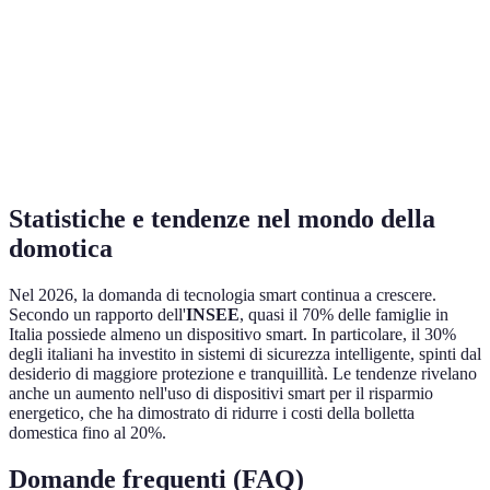
dell'intensità
lampadine
Sicurezza avanzata,
Dipendenza
Serrature Smart
accesso remoto
dalla rete
Monitoraggio in tempo
Preoccupazioni
Telecamere Smart
reale, avvisi tempestivi
per la privacy
Statistiche e tendenze nel mondo della
domotica
Nel 2026, la domanda di tecnologia smart continua a crescere.
Secondo un rapporto dell'
INSEE
, quasi il 70% delle famiglie in
Italia possiede almeno un dispositivo smart. In particolare, il 30%
degli italiani ha investito in sistemi di sicurezza intelligente, spinti dal
desiderio di maggiore protezione e tranquillità. Le tendenze rivelano
anche un aumento nell'uso di dispositivi smart per il risparmio
energetico, che ha dimostrato di ridurre i costi della bolletta
domestica fino al 20%.
Domande frequenti (FAQ)