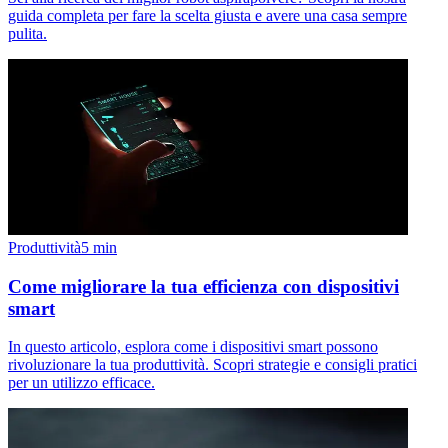
guida completa per fare la scelta giusta e avere una casa sempre
pulita.
Produttività
5
min
Come migliorare la tua efficienza con dispositivi
smart
In questo articolo, esplora come i dispositivi smart possono
rivoluzionare la tua produttività. Scopri strategie e consigli pratici
per un utilizzo efficace.