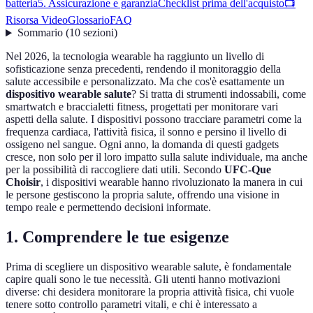
batteria
5. Assicurazione e garanzia
Checklist prima dell'acquisto
📺
Risorsa Video
Glossario
FAQ
Sommario
(
10
sezioni
)
Nel 2026, la tecnologia wearable ha raggiunto un livello di
sofisticazione senza precedenti, rendendo il monitoraggio della
salute accessibile e personalizzato. Ma che cos'è esattamente un
dispositivo wearable salute
? Si tratta di strumenti indossabili, come
smartwatch e braccialetti fitness, progettati per monitorare vari
aspetti della salute. I dispositivi possono tracciare parametri come la
frequenza cardiaca, l'attività fisica, il sonno e persino il livello di
ossigeno nel sangue. Ogni anno, la domanda di questi gadgets
cresce, non solo per il loro impatto sulla salute individuale, ma anche
per la possibilità di raccogliere dati utili. Secondo
UFC-Que
Choisir
, i dispositivi wearable hanno rivoluzionato la manera in cui
le persone gestiscono la propria salute, offrendo una visione in
tempo reale e permettendo decisioni informate.
1. Comprendere le tue esigenze
Prima di scegliere un dispositivo wearable salute, è fondamentale
capire quali sono le tue necessità. Gli utenti hanno motivazioni
diverse: chi desidera monitorare la propria attività fisica, chi vuole
tenere sotto controllo parametri vitali, e chi è interessato a