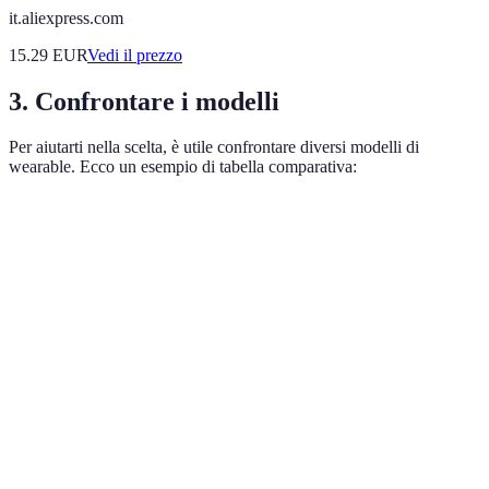
it.aliexpress.com
15.29
EUR
Vedi il prezzo
3. Confrontare i modelli
Per aiutarti nella scelta, è utile confrontare diversi modelli di
wearable. Ecco un esempio di tabella comparativa:
Modello
Monitoraggio Frequenza Cardiaca
GPS
Monit
Modello
Sì
Sì
Sì
A
Modello
Sì
No
Sì
B
Modello
No
Sì
No
C