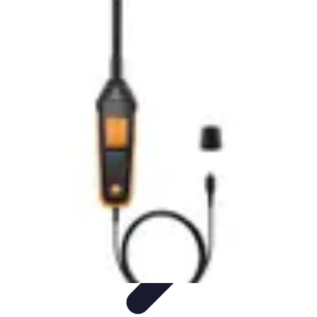
Tecnologia Utilitaria
Domotica
Tendenze
Salute e Benessere
Wearable
Streaming e
Intrattenimento
Tecnologia Utilitaria