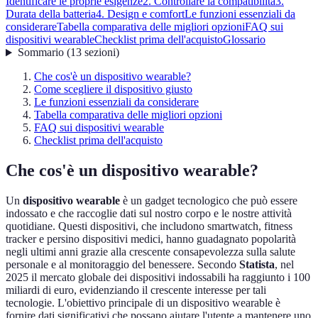
Identificare le proprie esigenze
2. Controllare la compatibilità
3.
Durata della batteria
4. Design e comfort
Le funzioni essenziali da
considerare
Tabella comparativa delle migliori opzioni
FAQ sui
dispositivi wearable
Checklist prima dell'acquisto
Glossario
Sommario
(
13
sezioni
)
Che cos'è un dispositivo wearable?
Come scegliere il dispositivo giusto
Le funzioni essenziali da considerare
Tabella comparativa delle migliori opzioni
FAQ sui dispositivi wearable
Checklist prima dell'acquisto
Che cos'è un dispositivo wearable?
Un
dispositivo wearable
è un gadget tecnologico che può essere
indossato e che raccoglie dati sul nostro corpo e le nostre attività
quotidiane. Questi dispositivi, che includono smartwatch, fitness
tracker e persino dispositivi medici, hanno guadagnato popolarità
negli ultimi anni grazie alla crescente consapevolezza sulla salute
personale e al monitoraggio del benessere. Secondo
Statista
, nel
2025 il mercato globale dei dispositivi indossabili ha raggiunto i 100
miliardi di euro, evidenziando il crescente interesse per tali
tecnologie. L'obiettivo principale di un dispositivo wearable è
fornire dati significativi che possano aiutare l'utente a mantenere uno