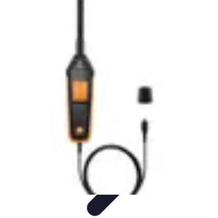
Tecnologia Utilitaria
Domotica
Tendenze
Salute e Benessere
Wearable
Streaming e
Intrattenimento
Tecnologia Utilitaria