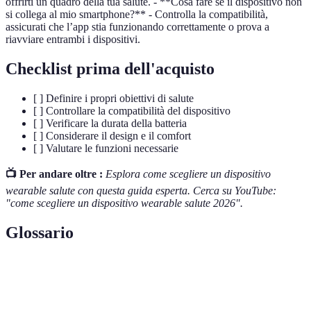
offrirti un quadro della tua salute. - **Cosa fare se il dispositivo non
si collega al mio smartphone?** - Controlla la compatibilità,
assicurati che l’app stia funzionando correttamente o prova a
riavviare entrambi i dispositivi.
Checklist prima dell'acquisto
[ ] Definire i propri obiettivi di salute
[ ] Controllare la compatibilità del dispositivo
[ ] Verificare la durata della batteria
[ ] Considerare il design e il comfort
[ ] Valutare le funzioni necessarie
📺 Per andare oltre :
Esplora come scegliere un dispositivo
wearable salute con questa guida esperta. Cerca su YouTube:
"come scegliere un dispositivo wearable salute 2026".
Glossario
Terme
Definizione
Wearable
Dispositivo tecnologico indossato sul corpo.