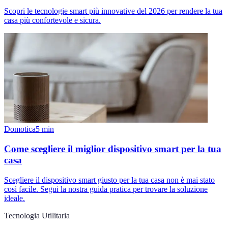
Scopri le tecnologie smart più innovative del 2026 per rendere la tua
casa più confortevole e sicura.
Domotica
5
min
Come scegliere il miglior dispositivo smart per la tua
casa
Scegliere il dispositivo smart giusto per la tua casa non è mai stato
così facile. Segui la nostra guida pratica per trovare la soluzione
ideale.
Tecnologia Utilitaria