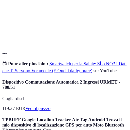
Sistema di posizionamento globale per la
GPS
localizzazione.
Monitoraggio
Processo di raccolta e analisi dei dati.
---
📺
Pour aller plus loin :
Smartwatch per la Salute: SÌ o NO? I Dati
che Ti Servono Veramente (E Quelli da Ignorare)
sur YouTube
Dispositivo Commutazione Automatica 2 Ingressi URMET -
788/51
Gagliardisrl
119.27
EUR
Vedi il prezzo
TPBUFF Google Location Tracker Air Tag Android Trova il
mio dispositivo di localizzazione GPS per auto Moto Bluetooth