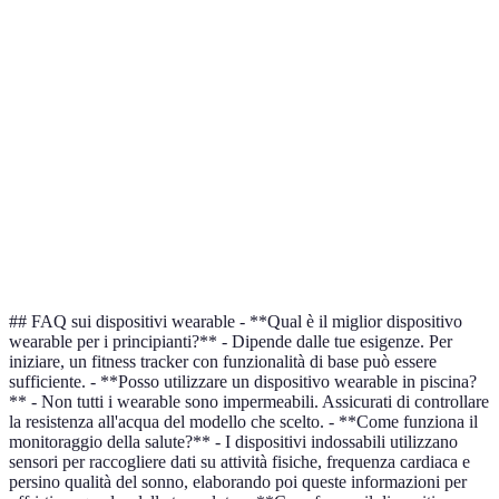
Monitoraggio
✔️
✔️
✔️
cuore
GPS integrato
✔️
✔️
❌
Monitoraggio
✔️
✔️
✔️
sonno
Resistenza
❌
✔️
✔️
all'acqua
## FAQ sui dispositivi wearable - **Qual è il miglior dispositivo
wearable per i principianti?** - Dipende dalle tue esigenze. Per
iniziare, un fitness tracker con funzionalità di base può essere
sufficiente. - **Posso utilizzare un dispositivo wearable in piscina?
** - Non tutti i wearable sono impermeabili. Assicurati di controllare
la resistenza all'acqua del modello che scelto. - **Come funziona il
monitoraggio della salute?** - I dispositivi indossabili utilizzano
sensori per raccogliere dati su attività fisiche, frequenza cardiaca e
persino qualità del sonno, elaborando poi queste informazioni per