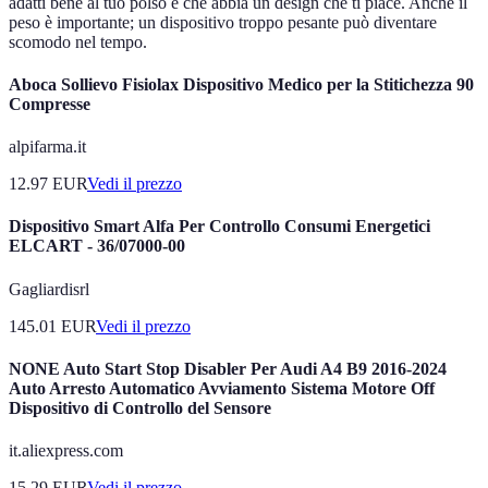
adatti bene al tuo polso e che abbia un design che ti piace. Anche il
peso è importante; un dispositivo troppo pesante può diventare
scomodo nel tempo.
Aboca Sollievo Fisiolax Dispositivo Medico per la Stitichezza 90
Compresse
alpifarma.it
12.97
EUR
Vedi il prezzo
Dispositivo Smart Alfa Per Controllo Consumi Energetici
ELCART - 36/07000-00
Gagliardisrl
145.01
EUR
Vedi il prezzo
NONE Auto Start Stop Disabler Per Audi A4 B9 2016-2024
Auto Arresto Automatico Avviamento Sistema Motore Off
Dispositivo di Controllo del Sensore
it.aliexpress.com
15.29
EUR
Vedi il prezzo