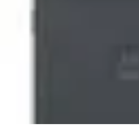
Tecnologia Utilitaria
Domotica
Tendenze
Salute e Benessere
Wearable
Streaming e Intratten
Tecnologia Utilitaria