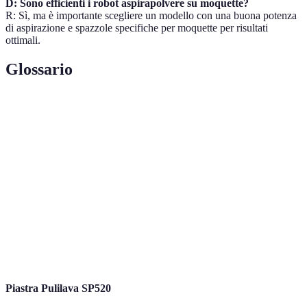
D: Sono efficienti i robot aspirapolvere su moquette?
R: Sì, ma è importante scegliere un modello con una buona potenza
di aspirazione e spazzole specifiche per moquette per risultati
ottimali.
Glossario
Terme
Definizione
Navigation
Tecnologia che utilizza un laser per mappare e
Laser
navigare ambienti complessi.
Pascal, unità di misura della pressione e, nel caso
PA
degli aspirapolvere, della potenza di aspirazione.
Funzione
Capacità del robot di pulire i pavimenti umidi oltre
Lavaggio
ad aspirare.
Piastra Pulilava SP520