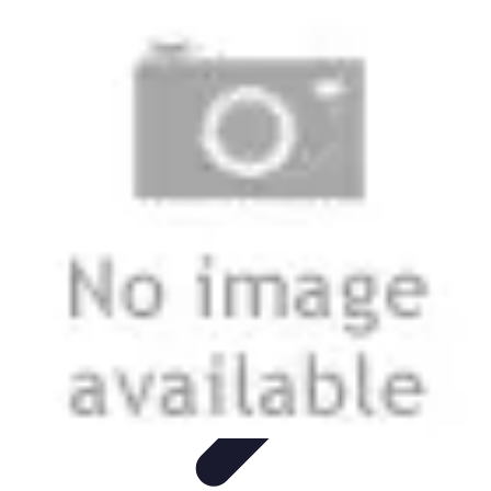
Tecnologia Utilitaria
Domotica
Tendenze
Salute e Benessere
Wearable
Streaming e
Intrattenimento
Tecnologia Utilitaria