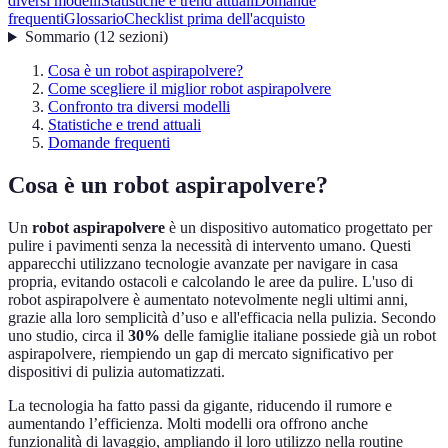
diversi modelli
Statistiche e trend attuali
Domande
frequenti
Glossario
Checklist prima dell'acquisto
Sommario
(
12
sezioni
)
Cosa è un robot aspirapolvere?
Come scegliere il miglior robot aspirapolvere
Confronto tra diversi modelli
Statistiche e trend attuali
Domande frequenti
Cosa è un robot aspirapolvere?
Un
robot aspirapolvere
è un dispositivo automatico progettato per
pulire i pavimenti senza la necessità di intervento umano. Questi
apparecchi utilizzano tecnologie avanzate per navigare in casa
propria, evitando ostacoli e calcolando le aree da pulire. L'uso di
robot aspirapolvere è aumentato notevolmente negli ultimi anni,
grazie alla loro semplicità d’uso e all'efficacia nella pulizia. Secondo
uno studio, circa il
30%
delle famiglie italiane possiede già un robot
aspirapolvere, riempiendo un gap di mercato significativo per
dispositivi di pulizia automatizzati.
La tecnologia ha fatto passi da gigante, riducendo il rumore e
aumentando l’efficienza. Molti modelli ora offrono anche
funzionalità di lavaggio, ampliando il loro utilizzo nella routine