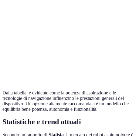
Modello
1800 Pa
Laser
120 min
A
Modello
2000 Pa
VSLAM
150 min
B
Modello
1200 Pa
Rettangolare
90 min
C
Modello
2200 Pa
LiDAR
180 min
D
Dalla tabella, è evidente come la potenza di aspirazione e le
tecnologie di navigazione influenzino le prestazioni generali del
dispositivo. Un'opzione altamente raccomandata è un modello che
equilibria bene potenza, autonomia e funzionalità.
Statistiche e trend attuali
Secondo un rapporto di
Statista
, il mercato dei robot aspirapolvere è