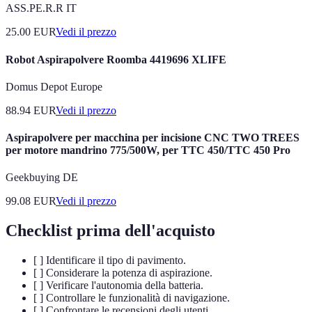
ASS.PE.R.R IT
25.00
EUR
Vedi il prezzo
Robot Aspirapolvere Roomba 4419696 XLIFE
Domus Depot Europe
88.94
EUR
Vedi il prezzo
Aspirapolvere per macchina per incisione CNC TWO TREES
per motore mandrino 775/500W, per TTC 450/TTC 450 Pro
Geekbuying DE
99.08
EUR
Vedi il prezzo
Checklist prima dell'acquisto
[ ] Identificare il tipo di pavimento.
[ ] Considerare la potenza di aspirazione.
[ ] Verificare l'autonomia della batteria.
[ ] Controllare le funzionalità di navigazione.
[ ] Confrontare le recensioni degli utenti.