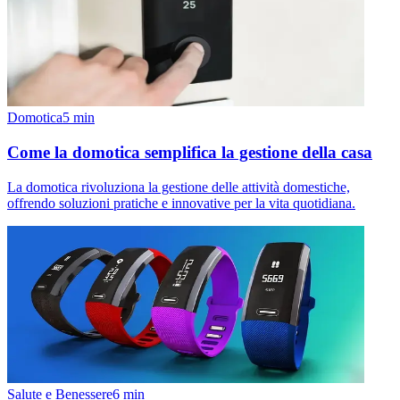
Domotica
5
min
Come la domotica semplifica la gestione della casa
La domotica rivoluziona la gestione delle attività domestiche,
offrendo soluzioni pratiche e innovative per la vita quotidiana.
Salute e Benessere
6
min