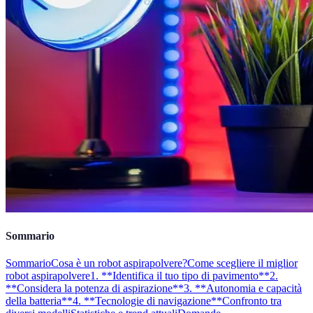
Sommario
Sommario
Cosa è un robot aspirapolvere?
Come scegliere il miglior
robot aspirapolvere
1. **Identifica il tuo tipo di pavimento**
2.
**Considera la potenza di aspirazione**
3. **Autonomia e capacità
della batteria**
4. **Tecnologie di navigazione**
Confronto tra