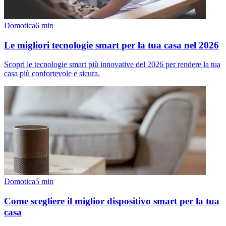
Domotica
6
min
Le migliori tecnologie smart per la tua casa nel 2026
Scopri le tecnologie smart più innovative del 2026 per rendere la tua
casa più confortevole e sicura.
Domotica
5
min
Come scegliere il miglior dispositivo smart per la tua
casa