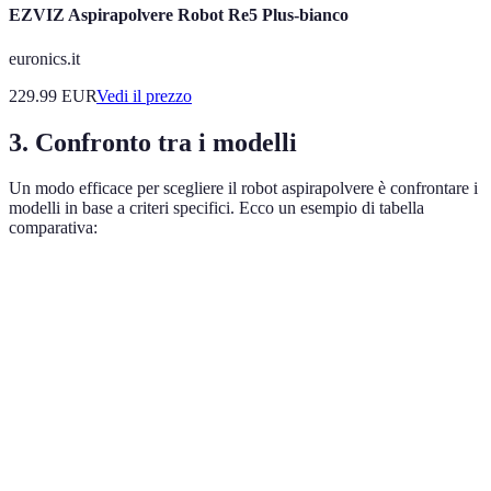
EZVIZ Aspirapolvere Robot Re5 Plus-bianco
euronics.it
229.99
EUR
Vedi il prezzo
3.
Confronto tra i modelli
Un modo efficace per scegliere il robot aspirapolvere è confrontare i
modelli in base a criteri specifici. Ecco un esempio di tabella
comparativa:
Modello
Potenza di Aspirazione
Funzione Lavaggio
Pre
Modello
2200 Pa
Sì
250
A
Modello
1500 Pa
No
150
B
Modello