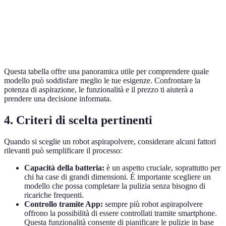
2500 Pa
Sì
300
C
Modello
3000 Pa
Sì
500
D
Questa tabella offre una panoramica utile per comprendere quale
modello può soddisfare meglio le tue esigenze. Confrontare la
potenza di aspirazione, le funzionalità e il prezzo ti aiuterà a
prendere una decisione informata.
4.
Criteri di scelta pertinenti
Quando si sceglie un robot aspirapolvere, considerare alcuni fattori
rilevanti può semplificare il processo:
Capacità della batteria:
è un aspetto cruciale, soprattutto per
chi ha case di grandi dimensioni. È importante scegliere un
modello che possa completare la pulizia senza bisogno di
ricariche frequenti.
Controllo tramite App:
sempre più robot aspirapolvere
offrono la possibilità di essere controllati tramite smartphone.
Questa funzionalità consente di pianificare le pulizie in base