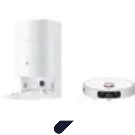
Tecnologia Utilitaria
Domotica
Tendenze
Salute e Benessere
Wearable
Streaming e
Intrattenimento
Tecnologia Utilitaria