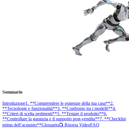
Sommario
Introduzione
1. **Comprendere le esigenze della tua casa**
2.
**Tecnologie e funzionalità**
3. **Confronto tra i modelli**
4.
**Criteri di scelta pertinenti**
5. **Testare il prodotto**
6.
**Controllare la garanzia e il supporto post-vendita**
7. **Checklist
prima dell’acquisto**
Glossario
📺 Risorsa Video
FAQ