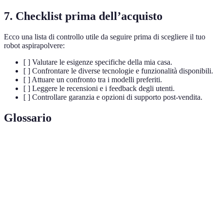
7.
Checklist prima dell’acquisto
Ecco una lista di controllo utile da seguire prima di scegliere il tuo
robot aspirapolvere:
[ ] Valutare le esigenze specifiche della mia casa.
[ ] Confrontare le diverse tecnologie e funzionalità disponibili.
[ ] Attuare un confronto tra i modelli preferiti.
[ ] Leggere le recensioni e i feedback degli utenti.
[ ] Controllare garanzia e opzioni di supporto post-vendita.
Glossario
Terme
Definizione
Aspirazione
Sistema in cui il robot aspira il pavimento in
Automatica
autonomia senza intervento umano.
Filtro
Filtro ad alta efficienza che cattura particelle di
HEPA
dimensioni molto piccole, utile per le allergie.