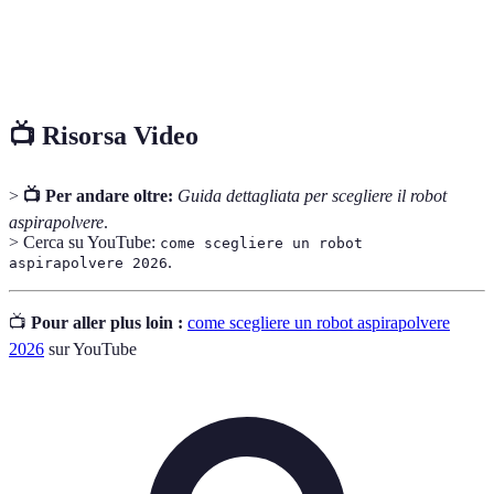
Navigazione
Tecnologia che consente al robot di mappare gli
Intelligente
spazi e ottimizzare i percorsi di pulizia.
📺 Risorsa Video
>
📺 Per andare oltre:
Guida dettagliata per scegliere il robot
aspirapolvere
.
> Cerca su YouTube:
come scegliere un robot
.
aspirapolvere 2026
📺
Pour aller plus loin :
come scegliere un robot aspirapolvere
2026
sur YouTube