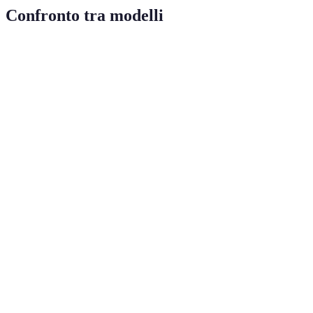
Confronto tra modelli
Critero
Modello A
Modello B
Modello C
Verdict
Modello
1200
Velocità
300 Mbps
3600 Mbps
C, il più
Mbps
veloce
Modello
Copertura
100 m²
200 m²
400 m²
C, ottim
copertur
Modello
A e C,
Porte
4 Ethernet
2 Ethernet
4 Ethernet
buone
opzioni
Modelli
B e C,
Sicurezza
WPA2
WPA3
WPA3