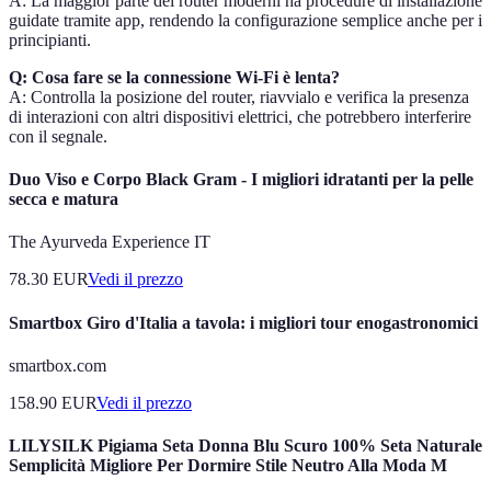
A: La maggior parte dei router moderni ha procedure di installazione
guidate tramite app, rendendo la configurazione semplice anche per i
principianti.
Q: Cosa fare se la connessione Wi-Fi è lenta?
A: Controlla la posizione del router, riavvialo e verifica la presenza
di interazioni con altri dispositivi elettrici, che potrebbero interferire
con il segnale.
Duo Viso e Corpo Black Gram - I migliori idratanti per la pelle
secca e matura
The Ayurveda Experience IT
78.30
EUR
Vedi il prezzo
Smartbox Giro d'Italia a tavola: i migliori tour enogastronomici
smartbox.com
158.90
EUR
Vedi il prezzo
LILYSILK Pigiama Seta Donna Blu Scuro 100% Seta Naturale
Semplicità Migliore Per Dormire Stile Neutro Alla Moda M