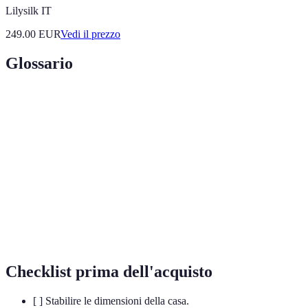
Lilysilk IT
249.00
EUR
Vedi il prezzo
Glossario
Terme
Definizione
Router
Dispositivo che connette rete locale a Internet.
Wi-Fi
Sistema che utilizza più dispositivi per estendere la rete
Mesh
Wi-Fi in modo uniforme.
Funzionalità che permette di gestire la priorità della
QoS
larghezza di banda per diverse applicazioni.
Checklist prima dell'acquisto
[ ] Stabilire le dimensioni della casa.