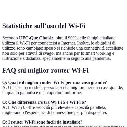
migliore
sicurezza
Statistiche sull'uso del Wi-Fi
Secondo
UFC-Que Choisir
, oltre il 90% delle famiglie italiane
utilizza il Wi-Fi per connettersi a Internet. Inoltre, le abitudini di
utilizzo sono cambiate: spesso si richiede una connettività eccellente
non solo per attività di svago, ma anche per lo smart working e
l'istruzione a distanza, specialmente in seguito alla pandemia.
FAQ sul miglior router Wi-Fi
Q: Qual è il miglior router Wi-Fi per una casa grande?
A: Un sistema mesh è spesso la scelta migliore per una casa grande,
in quanto garantisce una copertura uniforme.
Q: Che differenza c'è tra Wi-Fi 5 e Wi-Fi 6?
A: Il Wi-Fi 6 offre velocità più elevate e capacità parallela,
migliorando l'esperienza di connessione per più dispositivi.
Q: I router Wi-Fi sono facili da installare?