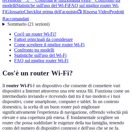
recensioni**
5. **Controlla le funzionalità extra**
Confronto tra
modelli
Statistiche sull'uso del Wi-Fi
FAQ sul miglior router Wi-
Fi
Glossario
Checklist prima dell'acquisto
📺 Risorsa Video
Prodotti
Raccomandati
Sommario
(
21
sezioni
)
Cos'è un router Wi-Fi?
Fattori principali da considerare
Come scegliere il miglior router Wi-Fi
Confronto tra modelli
Statistiche sull'uso del Wi-Fi
FAQ sul miglior router Wi-Fi
Cos'è un router Wi-Fi?
Il
router Wi-Fi
è un dispositivo che consente di connettere vari
dispositivi a Internet attraverso una rete senza fili. Funziona come un
intermediario inviando e ricevendo dati tra il tuo modem e i tuoi
dispositivi, come smartphone, computer e tablet. In un contesto
domestico, la scelta di un buon router può migliorare
significativamente l'esperienza di navigazione, offrendo velocità più
elevate e una copertura più estesa. È fondamentale scegliere un
router che possa soddisfare le esigenze della tua famiglia, tenendo
conto del numero di dispositivi connessi e dell'uso che se ne fa.