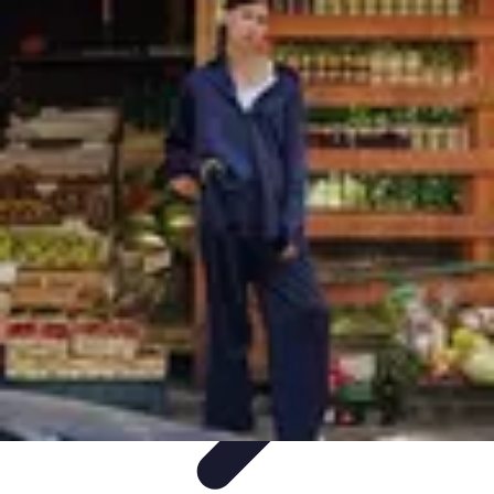
Tecnologia Utilitaria
Domotica
Tendenze
Salute e Benessere
Wearable
Streaming e
Intrattenimento
Tecnologia Utilitaria