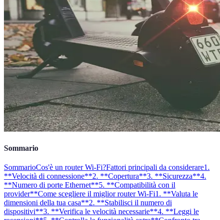
Sommario
Sommario
Cos'è un router Wi-Fi?
Fattori principali da considerare
1.
**Velocità di connessione**
2. **Copertura**
3. **Sicurezza**
4.
**Numero di porte Ethernet**
5. **Compatibilità con il
provider**
Come scegliere il miglior router Wi-Fi
1. **Valuta le
dimensioni della tua casa**
2. **Stabilisci il numero di
dispositivi**
3. **Verifica le velocità necessarie**
4. **Leggi le