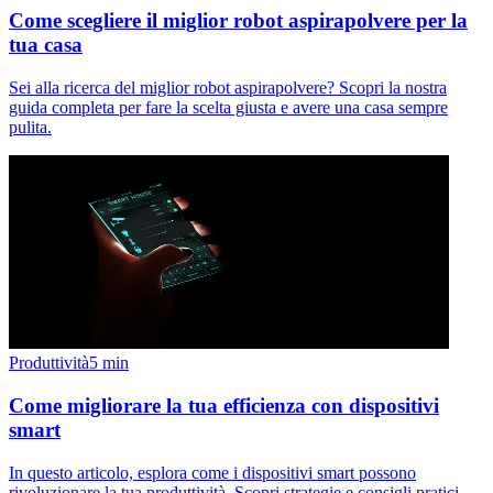
Come scegliere il miglior robot aspirapolvere per la
tua casa
Sei alla ricerca del miglior robot aspirapolvere? Scopri la nostra
guida completa per fare la scelta giusta e avere una casa sempre
pulita.
Produttività
5
min
Come migliorare la tua efficienza con dispositivi
smart
In questo articolo, esplora come i dispositivi smart possono
rivoluzionare la tua produttività. Scopri strategie e consigli pratici