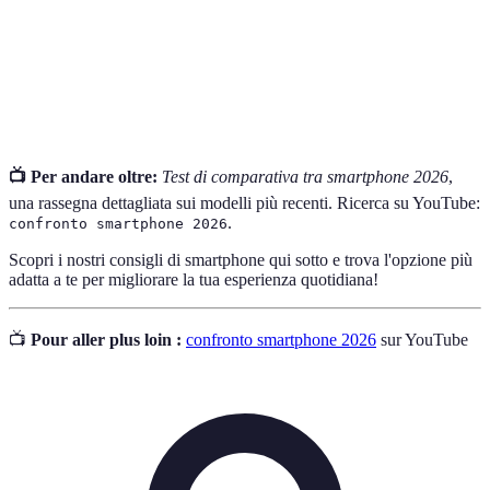
Unità di misura della risoluzione delle fotocamere
MP
digitali; maggiore è il numero, migliore è la
(Megapixel)
qualità dell'immagine.
📺 Per andare oltre:
Test di comparativa tra smartphone 2026
,
una rassegna dettagliata sui modelli più recenti. Ricerca su YouTube:
.
confronto smartphone 2026
Scopri i nostri consigli di smartphone qui sotto e trova l'opzione più
adatta a te per migliorare la tua esperienza quotidiana!
📺
Pour aller plus loin :
confronto smartphone 2026
sur YouTube