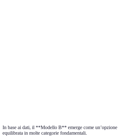
Criterio
Modello A
Modello B
Modello C
Verdic
Modell
Prezzo
500 EUR
400 EUR
600 EUR
B
miglior
Modell
Batteria
4000 mAh
5000 mAh
3500 mAh
B
miglior
Modell
Fotocamera
12 MP
48 MP
12 MP
B
miglior
Modell
RAM
6 GB
8 GB
4 GB
A
miglior
In base ai dati, il **Modello B** emerge come un’opzione
equilibrata in molte categorie fondamentali.