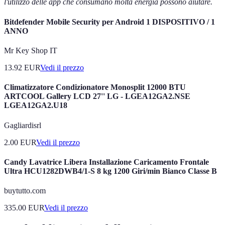
l'utilizzo delle app che consumano molta energia possono aiutare.
Bitdefender Mobile Security per Android 1 DISPOSITIVO / 1
ANNO
Mr Key Shop IT
13.92
EUR
Vedi il prezzo
Climatizzatore Condizionatore Monosplit 12000 BTU
ARTCOOL Gallery LCD 27'' LG - LGEA12GA2.NSE
LGEA12GA2.U18
Gagliardisrl
2.00
EUR
Vedi il prezzo
Candy Lavatrice Libera Installazione Caricamento Frontale
Ultra HCU1282DWB4/1-S 8 kg 1200 Giri/min Bianco Classe B
buytutto.com
335.00
EUR
Vedi il prezzo