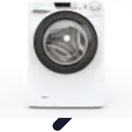
Tecnologia Utilitaria
Domotica
Tendenze
Salute e Benessere
Wearable
Streaming e
Intrattenimento
Tecnologia Utilitaria