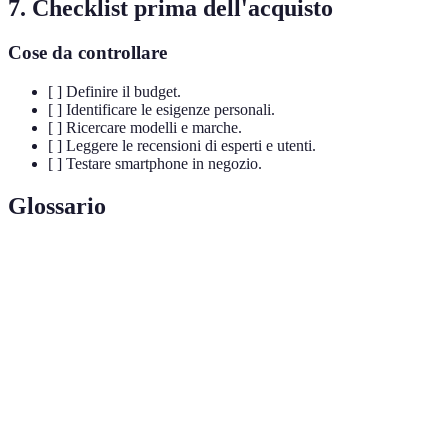
7. Checklist prima dell'acquisto
Cose da controllare
[ ] Definire il budget.
[ ] Identificare le esigenze personali.
[ ] Ricercare modelli e marche.
[ ] Leggere le recensioni di esperti e utenti.
[ ] Testare smartphone in negozio.
Glossario
Terme
Definizione
OS (Sistema
Software che gestisce l'hardware del dispositivo e
Operativo)
le applicazioni.
RAM
(Memoria Ad
Memoria temporanea utilizzata dal dispositivo per
Accesso
gestire le applicazioni in uso.
Casuale)