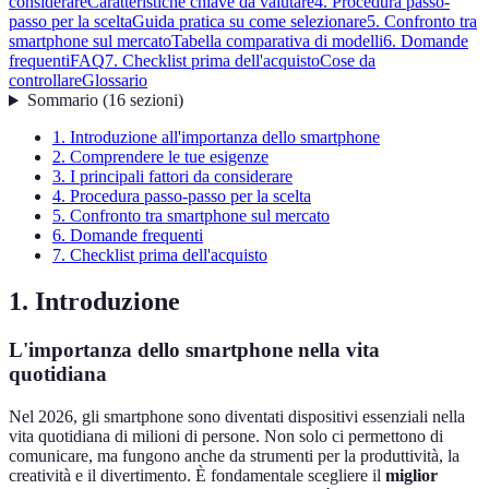
considerare
Caratteristiche chiave da valutare
4. Procedura passo-
passo per la scelta
Guida pratica su come selezionare
5. Confronto tra
smartphone sul mercato
Tabella comparativa di modelli
6. Domande
frequenti
FAQ
7. Checklist prima dell'acquisto
Cose da
controllare
Glossario
Sommario
(
16
sezioni
)
1. Introduzione all'importanza dello smartphone
2. Comprendere le tue esigenze
3. I principali fattori da considerare
4. Procedura passo-passo per la scelta
5. Confronto tra smartphone sul mercato
6. Domande frequenti
7. Checklist prima dell'acquisto
1. Introduzione
L'importanza dello smartphone nella vita
quotidiana
Nel 2026, gli smartphone sono diventati dispositivi essenziali nella
vita quotidiana di milioni di persone. Non solo ci permettono di
comunicare, ma fungono anche da strumenti per la produttività, la
creatività e il divertimento. È fondamentale scegliere il
miglior