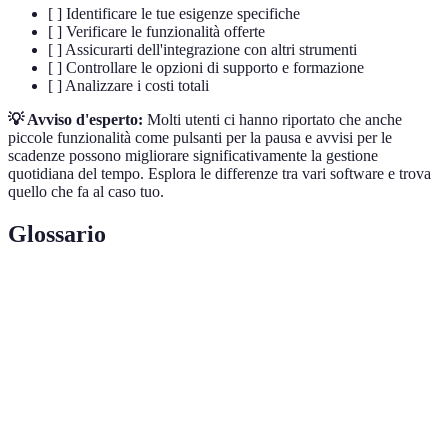
[ ] Identificare le tue esigenze specifiche
[ ] Verificare le funzionalità offerte
[ ] Assicurarti dell'integrazione con altri strumenti
[ ] Controllare le opzioni di supporto e formazione
[ ] Analizzare i costi totali
💡 Avviso d'esperto:
Molti utenti ci hanno riportato che anche
piccole funzionalità come pulsanti per la pausa e avvisi per le
scadenze possono migliorare significativamente la gestione
quotidiana del tempo. Esplora le differenze tra vari software e trova
quello che fa al caso tuo.
Glossario
Terme
Definizione
Software di
Programmi utilizzati per pianificare e monitorare
gestione del
le proprie attività e migliorare la produttività.
tempo
Funzionalità che consente di generare report sui