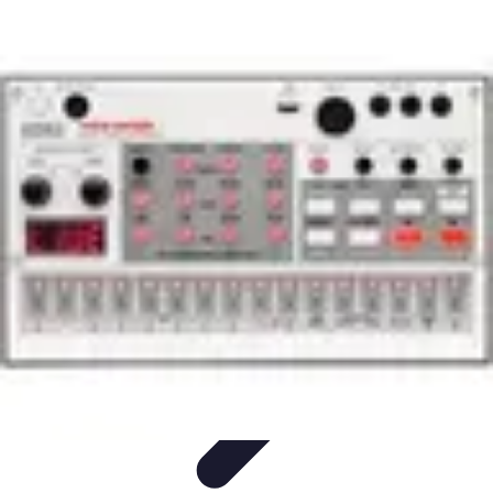
Tecnologia Utilitaria
Domotica
Tendenze
Salute e Benessere
Wearable
Streaming e
Intrattenimento
Tecnologia Utilitaria