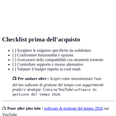
Reportistica
dati raccolti, utili per analizzare produttività e
utilizzo del tempo.
Capacità del software di collaborare e comunicare
Integrazione
con altri strumenti e piattaforme di lavoro.
Checklist prima dell'acquisto
[ ] Scegliere le esigenze specifiche da soddisfare.
[ ] Confrontare funzionalità e opzioni.
[ ] Assicurarsi della compatibilità con strumenti esistenti.
[ ] Controllare supporto e risorse alternative.
[ ] Valutare il budget rispetto ai costi totali.
📺 Per andare oltre :
Scopri come massimizzare l'uso
del tuo software di gestione del tempo con suggerimenti
pratici e strategie.
Cerca su YouTube:
software di
.
gestione del tempo 2026
📺
Pour aller plus loin :
software di gestione del tempo 2026
sur
YouTube