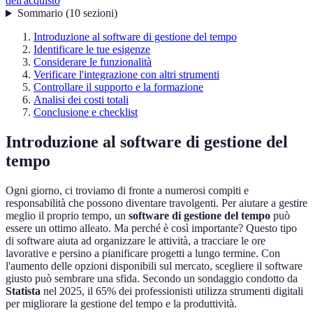
dell'acquisto
Sommario
(
10
sezioni
)
Introduzione al software di gestione del tempo
Identificare le tue esigenze
Considerare le funzionalità
Verificare l'integrazione con altri strumenti
Controllare il supporto e la formazione
Analisi dei costi totali
Conclusione e checklist
Introduzione al software di gestione del
tempo
Ogni giorno, ci troviamo di fronte a numerosi compiti e
responsabilità che possono diventare travolgenti. Per aiutare a gestire
meglio il proprio tempo, un
software di gestione del tempo
può
essere un ottimo alleato. Ma perché è così importante? Questo tipo
di software aiuta ad organizzare le attività, a tracciare le ore
lavorative e persino a pianificare progetti a lungo termine. Con
l'aumento delle opzioni disponibili sul mercato, scegliere il software
giusto può sembrare una sfida. Secondo un sondaggio condotto da
Statista
nel 2025, il 65% dei professionisti utilizza strumenti digitali
per migliorare la gestione del tempo e la produttività.