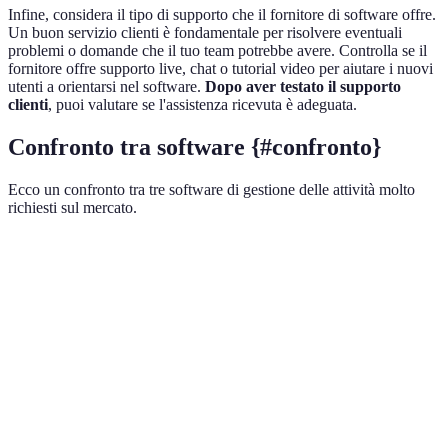
Infine, considera il tipo di supporto che il fornitore di software offre.
Un buon servizio clienti è fondamentale per risolvere eventuali
problemi o domande che il tuo team potrebbe avere. Controlla se il
fornitore offre supporto live, chat o tutorial video per aiutare i nuovi
utenti a orientarsi nel software.
Dopo aver testato il supporto
clienti
, puoi valutare se l'assistenza ricevuta è adeguata.
Confronto tra software {#confronto}
Ecco un confronto tra tre software di gestione delle attività molto
richiesti sul mercato.
Critere
Software A
Software B
Software C
Ver
Facilità
A b
Alta
Media
Alta
d'uso
usa
Ott
Integrazione
Buona
Eccellente
Media
inte
Prezzo
15€/mese
25€/mese
10€/mese
Van