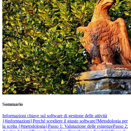
Sommario
Informazioni chiave sul software di gestione delle attività
{#informazioni}
Perché scegliere il giusto software?
Metodologia per
la scelta {#metodologia}
Passo 1: Valutazione delle esigenze
Passo 2: