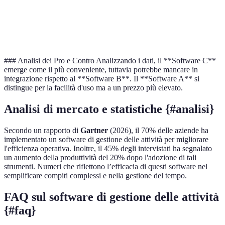
Ass
Assistenza
Eccellente
Media
Buona
di q
### Analisi dei Pro e Contro Analizzando i dati, il **Software C**
emerge come il più conveniente, tuttavia potrebbe mancare in
integrazione rispetto al **Software B**. Il **Software A** si
distingue per la facilità d'uso ma a un prezzo più elevato.
Analisi di mercato e statistiche {#analisi}
Secondo un rapporto di
Gartner
(2026), il 70% delle aziende ha
implementato un software di gestione delle attività per migliorare
l'efficienza operativa. Inoltre, il 45% degli intervistati ha segnalato
un aumento della produttività del 20% dopo l'adozione di tali
strumenti. Numeri che riflettono l’efficacia di questi software nel
semplificare compiti complessi e nella gestione del tempo.
FAQ sul software di gestione delle attività
{#faq}