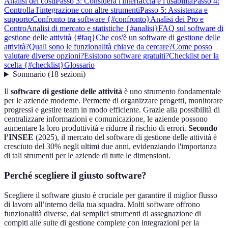
Analisi dei costi
Passo 3: Considera l'interfaccia e l'usabilità
Passo 4:
Controlla l'integrazione con altre strumenti
Passo 5: Assistenza e
supporto
Confronto tra software {#confronto}
Analisi dei Pro e
Contro
Analisi di mercato e statistiche {#analisi}
FAQ sul software di
gestione delle attività {#faq}
Che cos'è un software di gestione delle
attività?
Quali sono le funzionalità chiave da cercare?
Come posso
valutare diverse opzioni?
Esistono software gratuiti?
Checklist per la
scelta {#checklist}
Glossario
Sommario
(
18
sezioni
)
Il
software di gestione delle attività
è uno strumento fondamentale
per le aziende moderne. Permette di organizzare progetti, monitorare
progressi e gestire team in modo efficiente. Grazie alla possibilità di
centralizzare informazioni e comunicazione, le aziende possono
aumentare la loro produttività e ridurre il rischio di errori.
Secondo
l’INSEE
(2025), il mercato del software di gestione delle attività è
cresciuto del 30% negli ultimi due anni, evidenziando l'importanza
di tali strumenti per le aziende di tutte le dimensioni.
Perché scegliere il giusto software?
Scegliere il software giusto è cruciale per garantire il miglior flusso
di lavoro all’interno della tua squadra. Molti software offrono
funzionalità diverse, dai semplici strumenti di assegnazione di
compiti alle suite di gestione complete con integrazioni per la