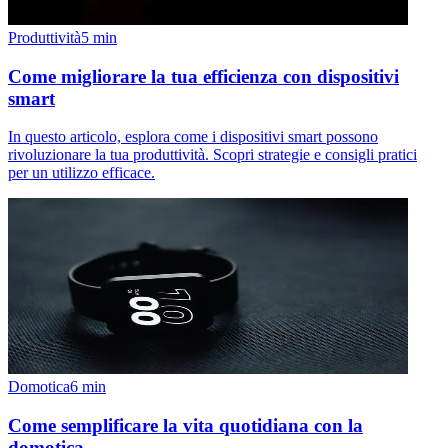
Produttività
5
min
Come migliorare la tua efficienza con dispositivi
smart
In questo articolo, esplora come i dispositivi smart possono
rivoluzionare la tua produttività. Scopri strategie e consigli pratici
per un utilizzo efficace.
Domotica
6
min
Come semplificare la vita quotidiana con la
domotica