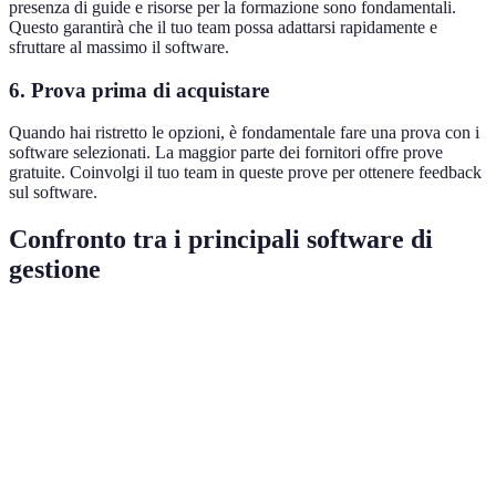
presenza di guide e risorse per la formazione sono fondamentali.
Questo garantirà che il tuo team possa adattarsi rapidamente e
sfruttare al massimo il software.
6. Prova prima di acquistare
Quando hai ristretto le opzioni, è fondamentale fare una prova con i
software selezionati. La maggior parte dei fornitori offre prove
gratuite. Coinvolgi il tuo team in queste prove per ottenere feedback
sul software.
Confronto tra i principali software di
gestione
Software
Prezzo
Funzionalità principali
Scalabilità
Software
Gestione progetti, Time
€€€
Alta
A
tracking
Software
Collaborazione,
€€
Media
B
Reportistica