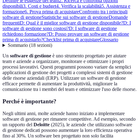
Definire le esigenze del team
2. Ricerca e confronta opzioni
disponibili
3. Costi e budget
4. Verifica la scalabilità
5. Assistenza e
formazione
6. Prova prima di acquistare
Confronto tra i principali
software di gestione
Statistiche sui software di gestione
Domande
frequenti
D: Qual è il miglior software di gestione disponibile?
D: I
software di gestione sono costosi?
D: I software di gestione
richiedono formazione?
D: Posso provare un software di gestione
prima di acquistarlo?
Checklist prima di acquistare
Glossario
Sommario
(
18
sezioni
)
Un
software di gestione
è uno strumento progettato per aiutare
team e aziende a organizzare, monitorare e ottimizzare i propri
processi lavorativi. Questi programmi possono variare da semplici
applicazioni di gestione dei progetti a complessi sistemi di gestione
delle risorse aziendali (ERP). Utilizzare un software di gestione
efficace permette di aumentare la produttività, migliorare la
comunicazione tra i membri del team e ottimizzare l'uso delle risorse.
Perché è importante?
Negli ultimi anni, molte aziende hanno iniziato a implementare
software di gestione per rimanere competitive. Ad esempio, secondo
un rapporto del
Deloitte
(2025), le aziende che utilizzano software
di gestione dedicati possono aumentare la loro efficienza operativa
fino al 30%. Un software ben progettato non solo facilita