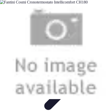
Tecnologia Utilitaria
Domotica
Tendenze
Salute e Benessere
Wearable
Streaming e
Intrattenimento
Tecnologia Utilitaria