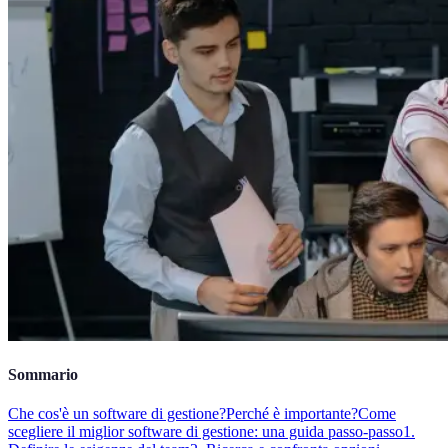
Sommario
Che cos'è un software di gestione?
Perché è importante?
Come
scegliere il miglior software di gestione: una guida passo-passo
1.