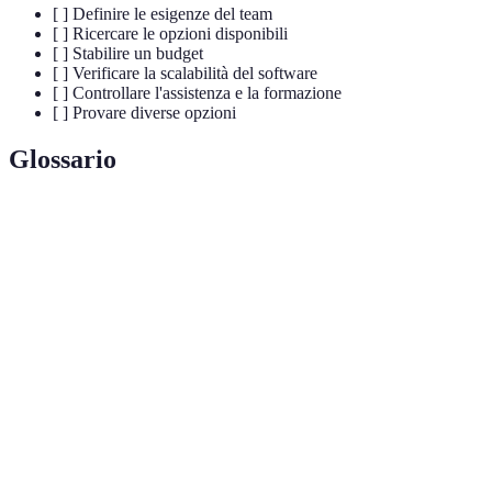
[ ] Definire le esigenze del team
[ ] Ricercare le opzioni disponibili
[ ] Stabilire un budget
[ ] Verificare la scalabilità del software
[ ] Controllare l'assistenza e la formazione
[ ] Provare diverse opzioni
Glossario
Terme
Definizione
Software di
Strumento tecnologico per ottimizzare la gestione
gestione
di progetti e team.
Capacità di un software di adattarsi alla crescita
Scalabilità
dell'azienda.
Ritorno sull'investimento, misura della redditività
ROI
di un investimento.