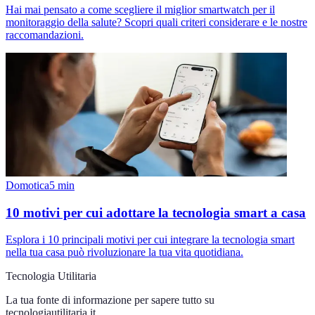
Hai mai pensato a come scegliere il miglior smartwatch per il
monitoraggio della salute? Scopri quali criteri considerare e le nostre
raccomandazioni.
Domotica
5
min
10 motivi per cui adottare la tecnologia smart a casa
Esplora i 10 principali motivi per cui integrare la tecnologia smart
nella tua casa può rivoluzionare la tua vita quotidiana.
Tecnologia Utilitaria
La tua fonte di informazione per sapere tutto su
tecnologiautilitaria.it
.