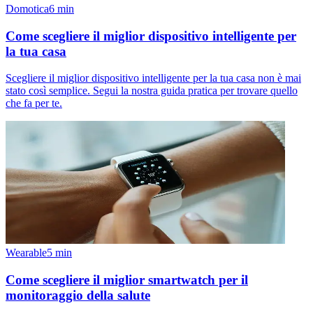
Domotica
6
min
Come scegliere il miglior dispositivo intelligente per
la tua casa
Scegliere il miglior dispositivo intelligente per la tua casa non è mai
stato così semplice. Segui la nostra guida pratica per trovare quello
che fa per te.
Wearable
5
min
Come scegliere il miglior smartwatch per il
monitoraggio della salute