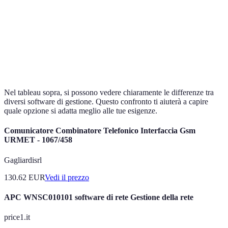
Software
Pianificazione,
€
Bassa
C
Controllo budget
Software
€€€€
Tutto in uno, Multi-user
Alta
D
Nel tableau sopra, si possono vedere chiaramente le differenze tra
diversi software di gestione. Questo confronto ti aiuterà a capire
quale opzione si adatta meglio alle tue esigenze.
Comunicatore Combinatore Telefonico Interfaccia Gsm
URMET - 1067/458
Gagliardisrl
130.62
EUR
Vedi il prezzo
APC WNSC010101 software di rete Gestione della rete
price1.it