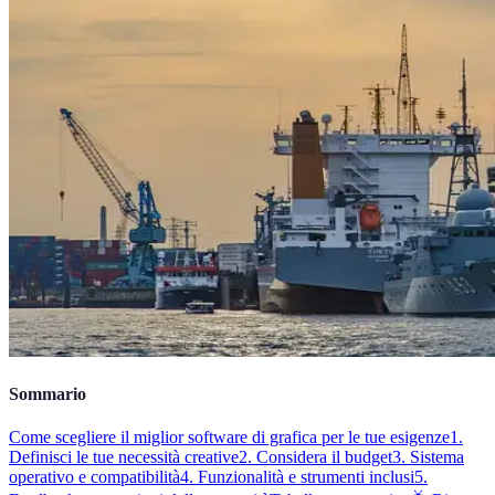
Sommario
Come scegliere il miglior software di grafica per le tue esigenze
1.
Definisci le tue necessità creative
2. Considera il budget
3. Sistema
operativo e compatibilità
4. Funzionalità e strumenti inclusi
5.