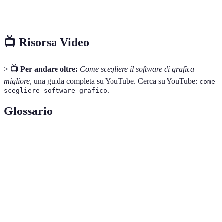
online
premium
A
📺 Risorsa Video
>
📺 Per andare oltre:
Come scegliere il software di grafica
migliore
, una guida completa su YouTube. Cerca su YouTube:
come
.
scegliere software grafico
Glossario
Terme
Definizione
Software di
Programmi utilizzati per creare e modificare
grafica
immagini, illustrazioni e design.
Facilità d'uso di un software, fondamentale per
Usabilità
l'efficacia del lavoro.