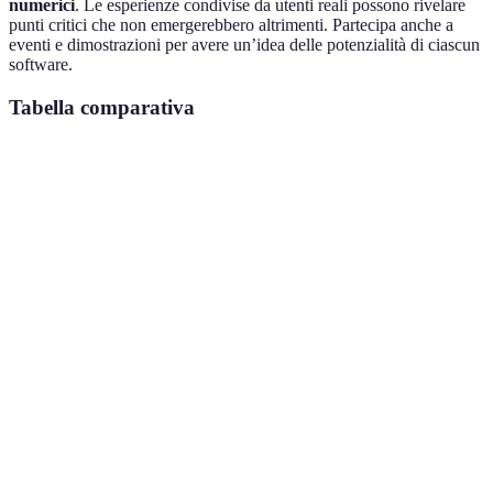
numerici
. Le esperienze condivise da utenti reali possono rivelare
punti critici che non emergerebbero altrimenti. Partecipa anche a
eventi e dimostrazioni per avere un’idea delle potenzialità di ciascun
software.
Tabella comparativa
Criterio
Opzione A
Opzione B
Opzione C
V
Ad
Abbonamento
Una
Prezzo
Gratuito
b
mensile
tantum
li
Facilità
Richiede
A
Intuitivo
Media
d'uso
tempo
de
Di
Funzionalità
Basic
Avanzate
Completo
es
M
Comunità
Supporto
Supporto
Limitato
su