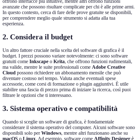
offrono interfacce più intuitive, mentre altri offrono funzioni
avanzate che possono risultare complicate per chi è alle prime armi.
In questo contesto, cerca di fare delle prove gratuite se disponibili,
per comprendere meglio quale strumento si adatta alla tua
esperienza.
2. Considera il budget
Un altro fattore cruciale nella scelta del software di grafica è il
budget. I prezzi possono variare notevolmente: ci sono software
gratuiti come
Inkscape
o
Krita
, che offrono funzioni rudimentali,
ma valide, mentre le suite professionali come
Adobe Creative
Cloud
possono richiedere un abbonamento mensile che può
diventare costoso nel tempo. Valuta anche eventuali spese
accessorie, come corsi di formazione o plugin aggiuntivi. È utile
stabilire una fascia di prezzo prima di iniziare la ricerca, così puoi
filtrare le opzioni che ti interessano.
3. Sistema operativo e compatibilità
Quando si sceglie un software di grafica, è fondamentale
considerare il sistema operativo del computer. Alcuni software sono
disponibili solo per
Windows
, mentre altri funzionano anche su
macOS
o
Linux
. Ad esempio, software come
Affinity Designer
è