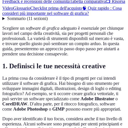
Feedback e recensioni delle comunità
Tabella comparativa
📺 Risorsa
Video
Glossario
Checklist prima dell'acquisto
🧠 Quiz rapido : Cosa
consideri più importante nel software di grafica?
Sommario
(
11
sezioni
)
Scegliere un
software di grafica
adeguato è essenziale per chiunque
lavori nel campo della creatività, sia per progetti personali che
professionali. La varietà di strumenti disponibili sul mercato è vasta,
e trovare quello giusto può sembrare un compito arduo. In questa
guida, presenteremo un approccio passo dopo passo per aiutarti a
prendere una decisione consapevole.
1. Definisci le tue necessità creative
La prima cosa da considerare è il tipo di progetti per cui intendi
utilizzare il software di grafica. Hai bisogno di uno strumento per
sviluppare immagini digitali, illustrazioni, design di loghi o editing
fotografico? Ad esempio, se ti occorre creare grafica vettoriale, ti
può servire un software specializzato come
Adobe Illustrator
o
CorelDRAW
. D'altra parte, per il ritocco fotografico, software
come
Adobe Photoshop
o
GIMP
possono essere più appropriati.
Dopo aver identificato il tuo focus, considera anche il tuo livello di
esperienza. Alcuni software sono progettati per utenti principianti e