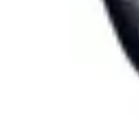
Tecnologia Utilitaria
Domotica
Tendenze
Salute e Benessere
Wearable
Streaming e Intratten
Tecnologia Utilitaria