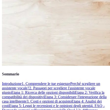
Sommario
Introduzione
1. Comprendere le tue esigenze
Perché scegliere un
assistente vocale?
2. Passaggi per scegliere l'assistente vocale
giusto
Etapa 1: Ricerca delle opzioni disponibili
Etapa 2: Verifica la
compatibilità dei dispositivi
Etapa 3: Considerare l'integrazione della
casa intelligente
3. Costi e opzioni di acquisto
Etapa 4: Analisi dei
costi
Etapa 5: Leggi le recensioni e le opinioni degli utenti
4. FAQ -