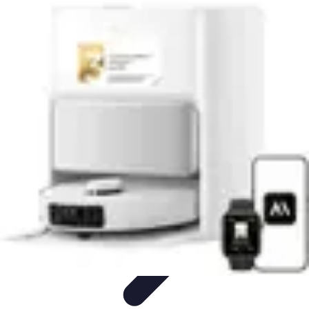
Tecnologia Utilitaria
Domotica
Tendenze
Salute e Benessere
Wearable
Streaming e
Intrattenimento
Tecnologia Utilitaria