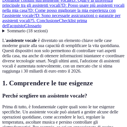
Domande comuni sull'assistente vocale
D: Qual è la differenza
principale tra gli assistenti vocali?
D: Posso usare più assistenti vocali
nella mia casa?
D: Come posso migliorare la mia esperienza con
l'assistente vocale?
D: Sono necessarie assicurazioni o garanzie per
assistenti vocali?
5. Conclusione
Checklist prima
dell'acquisto
Glossario
Sommario
(
18
sezioni
)
L'
assistente vocale
è diventato un elemento chiave nelle case
moderne grazie alla sua capacità di semplificare la vita quotidiana.
Questi dispositivi non solo permettono di controllare vari aspetti
della casa, ma anche di ottenere informazioni istantanee e coordinare
diverse tecnologie smart. Negli ultimi anni, l'adozione di assistenti
vocali è aumentata notevolmente, con un mercato che si stima
raggiunga i 30 miliardi di euro entro il 2026.
1. Comprendere le tue esigenze
Perché scegliere un assistente vocale?
Prima di tutto, è fondamentale capire quali sono le tue esigenze
specifiche. Un assistente vocale può aiutarti a gestire alcune delle
operazioni quotidiane, come accendere le luci, regolare la
temperatura, ascoltare musica e persino controllare gli