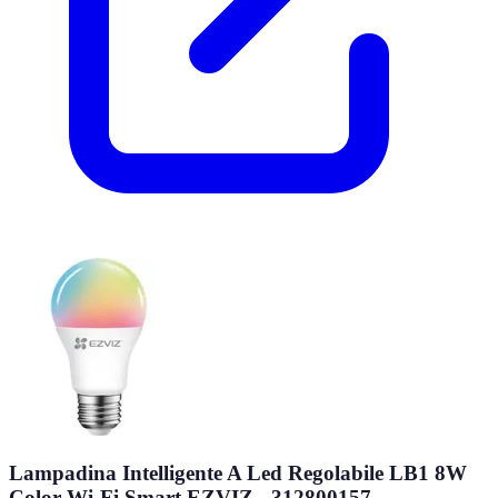
Lampadina Intelligente A Led Regolabile LB1 8W
Color Wi-Fi Smart EZVIZ - 312800157