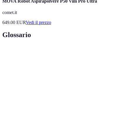
MOVA Robot Aspirapolvere P50 Vim Pro Ultra
comet.it
649.00
EUR
Vedi il prezzo
Glossario
Terme
Definizione
Assistente
Dispositivo elettronico che risponde a comandi
Vocale
vocali per svolgere operazioni.
Insieme delle tecnologie che consentono di
Domotica
automatizzare e controllare gli impianti di una
casa.
Capacità di un dispositivo di interagire con altri
Compatibilità
dispositivi e tecnologie.