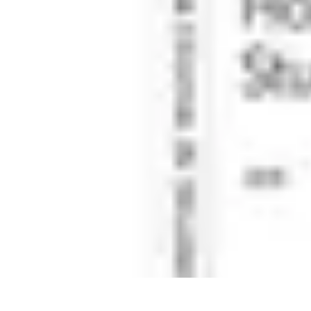
Tecnologia Utilitaria
Domotica
Tendenze
Salute e Benessere
Wearable
Streaming e Intratten
Tecnologia Utilitaria