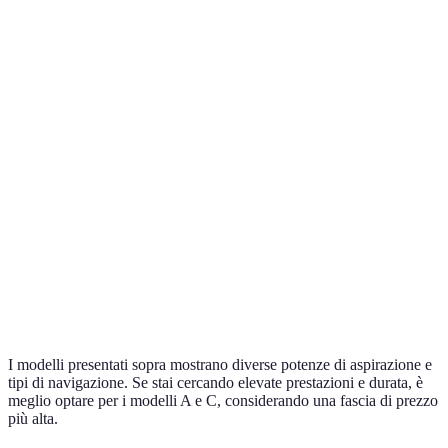
Modello
Potenza (Pa)
Tipo di navigazione
Durata della 
Modello
6000
Laser
120 minuti
A
Modello
4000
Random
90 minuti
B
Modello
6500
Laser + Mappatura
150 minuti
C
Modello
5000
Intelligente
100 minuti
D
I modelli presentati sopra mostrano diverse potenze di aspirazione e
tipi di navigazione. Se stai cercando elevate prestazioni e durata, è
meglio optare per i modelli A e C, considerando una fascia di prezzo
più alta.