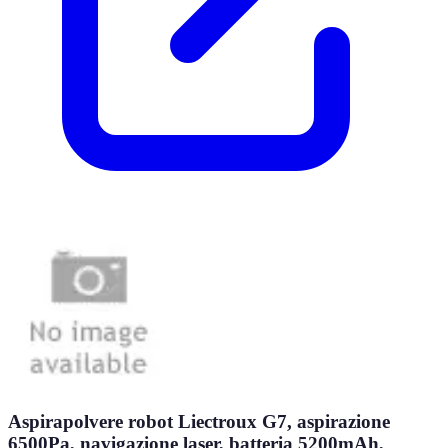
Aspirapolvere robot Liectroux G7, aspirazione
6500Pa, navigazione laser, batteria 5200mAh,