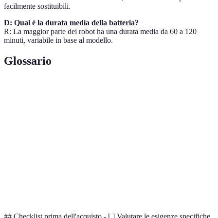
facilmente sostituibili.
D: Qual è la durata media della batteria?
R: La maggior parte dei robot ha una durata media da 60 a 120
minuti, variabile in base al modello.
Glossario
Terme
Definizione
Pa
Unità di misura della pressione, usata per misurare la
(Pascal)
potenza di aspirazione dei robot.
Tecnologia di navigazione utilizzata dai robot per
SLAM
mappare l'ambiente e pianificare i movimenti.
Smart
Concetto di casa intelligente che integra dispositivi
Home
connessi per un controllo automatizzato.
## Checklist prima dell'acquisto - [ ] Valutare le esigenze specifiche