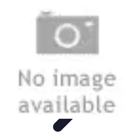
Tecnologia Utilitaria
Domotica
Tendenze
Salute e Benessere
Wearable
Streaming e
Intrattenimento
Tecnologia Utilitaria