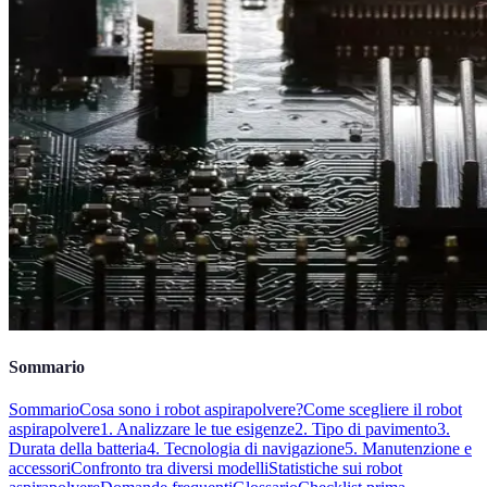
Sommario
Sommario
Cosa sono i robot aspirapolvere?
Come scegliere il robot
aspirapolvere
1. Analizzare le tue esigenze
2. Tipo di pavimento
3.
Durata della batteria
4. Tecnologia di navigazione
5. Manutenzione e
accessori
Confronto tra diversi modelli
Statistiche sui robot