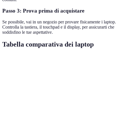
Passo 3: Prova prima di acquistare
Se possibile, vai in un negozio per provare fisicamente i laptop.
Controlla la tastiera, il touchpad e il display, per assicurarti che
soddisfino le tue aspettative.
Tabella comparativa dei laptop
Categoria
Laptop A (Fascia Media)
Laptop B (Fascia Alta)
Prezzo
€800
€1500
RAM
8 GB
16 GB
Processore
Intel i5
Intel i9
Batteria
10 ore
8 ore
Uso
Studio & Navigazione
Gaming & Editing