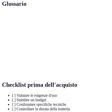
Glossario
Terme
Definizione
Un'unità di archiviazione più veloce e affidabile
SSD
rispetto agli HDD.
Il cuore del computer, che influisce notevolmente
Processore
sulle prestazioni.
La memoria a breve termine utilizzata per gestire le
RAM
operazioni in corso.
Checklist prima dell'acquisto
[ ] Valutare le esigenze d'uso
[ ] Stabilire un budget
[ ] Confrontare specifiche tecniche
[ ] Controllare la durata della batteria