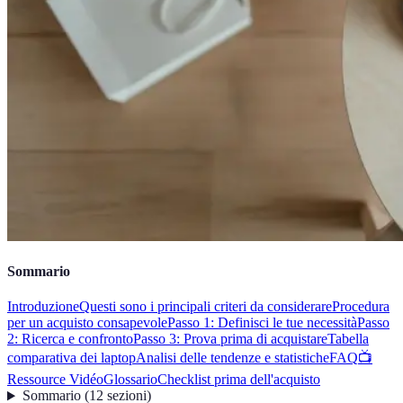
Sommario
Introduzione
Questi sono i principali criteri da considerare
Procedura
per un acquisto consapevole
Passo 1: Definisci le tue necessità
Passo
2: Ricerca e confronto
Passo 3: Prova prima di acquistare
Tabella
comparativa dei laptop
Analisi delle tendenze e statistiche
FAQ
📺
Ressource Vidéo
Glossario
Checklist prima dell'acquisto
Sommario
(
12
sezioni
)