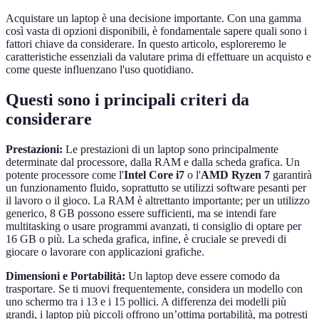
Acquistare un laptop è una decisione importante. Con una gamma
così vasta di opzioni disponibili, è fondamentale sapere quali sono i
fattori chiave da considerare. In questo articolo, esploreremo le
caratteristiche essenziali da valutare prima di effettuare un acquisto e
come queste influenzano l'uso quotidiano.
Questi sono i principali criteri da
considerare
Prestazioni:
Le prestazioni di un laptop sono principalmente
determinate dal processore, dalla RAM e dalla scheda grafica. Un
potente processore come l'
Intel Core i7
o l'
AMD Ryzen 7
garantirà
un funzionamento fluido, soprattutto se utilizzi software pesanti per
il lavoro o il gioco. La RAM è altrettanto importante; per un utilizzo
generico, 8 GB possono essere sufficienti, ma se intendi fare
multitasking o usare programmi avanzati, ti consiglio di optare per
16 GB o più. La scheda grafica, infine, è cruciale se prevedi di
giocare o lavorare con applicazioni grafiche.
Dimensioni e Portabilità:
Un laptop deve essere comodo da
trasportare. Se ti muovi frequentemente, considera un modello con
uno schermo tra i 13 e i 15 pollici. A differenza dei modelli più
grandi, i laptop più piccoli offrono un’ottima portabilità, ma potresti