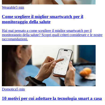
Wearable
5
min
Come scegliere il miglior smartwatch per il
monitoraggio della salute
Hai mai pensato a come scegliere il miglior smartwatch per il
monitoraggio della salute? Scopri quali criteri considerare e le nostre
raccomandazioni.
Domotica
5
min
10 motivi per cui adottare la tecnologia smart a casa