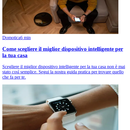
Domotica
6
min
Come scegliere il miglior dispositivo intelligente per
la tua casa
Scegliere il miglior dispositivo intelligente per la tua casa non è mai
stato così semplice. Segui la nostra guida pratica per trovare quello
che fa per te.