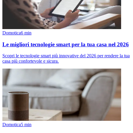
Domotica
6
min
Le migliori tecnologie smart per la tua casa nel 2026
Scopri le tecnologie smart più innovative del 2026 per rendere la tua
casa più confortevole e sicura.
Domotica
5
min