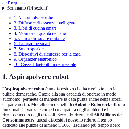
dell'acquisto
Sommario
(
14
sezioni
)
1. Aspirapolvere robot
2. Diffusore di essenze intelligente
3. Libri di cucina smart
4. Monitor di qualità dell'aria
5. Caricatore solare portatile
6. Lampadine smart
7. Smart speaker
8. Dispositivi di sicurezza per la casa
9. Organizer elettronico
10. Cassa Bluetooth impermeabile
1. Aspirapolvere robot
L'
aspirapolvere robot
è un dispositivo che ha rivoluzionato le
pulizie domestiche. Grazie alla sua capacità di operare in modo
autonomo, permette di mantenere la casa pulita anche senza sforzi
da parte nostra. Modelli come quelli di
iRobot
e
Roborock
offrono
funzionalità avanzate come la mappatura degli ambienti e il
riconoscimento degli ostacoli. Secondo ricerche di
60 Millions de
Consommateurs
, questi dispositivi possono ridurre il tempo
dedicato alle pulizie di almeno il 50%, lasciando più tempo libero