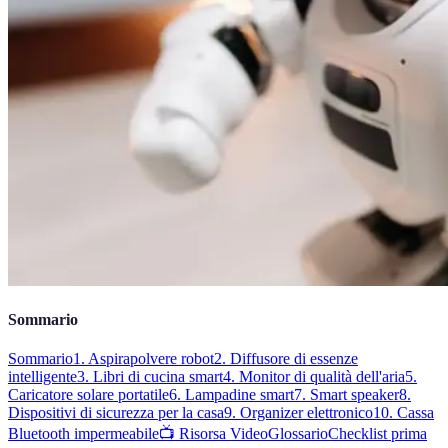
Sommario
Sommario
1. Aspirapolvere robot
2. Diffusore di essenze
intelligente
3. Libri di cucina smart
4. Monitor di qualità dell'aria
5.
Caricatore solare portatile
6. Lampadine smart
7. Smart speaker
8.
Dispositivi di sicurezza per la casa
9. Organizer elettronico
10. Cassa
Bluetooth impermeabile
📺 Risorsa Video
Glossario
Checklist prima