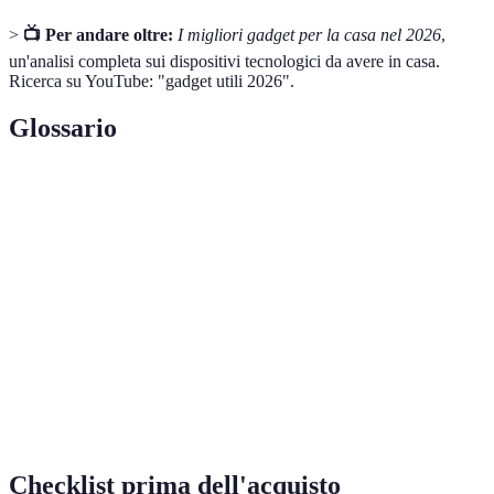
>
📺 Per andare oltre:
I migliori gadget per la casa nel 2026
,
un'analisi completa sui dispositivi tecnologici da avere in casa.
Ricerca su YouTube: "gadget utili 2026".
Glossario
Terme
Definizione
Dispositivo tecnologico utile per semplificare le
Gadget
attività quotidiane.
Casa dotata di dispositivi connessi che possono
Smart Home
essere controllati a distanza.
IoT (Internet
Rete di oggetti fisici connessi a internet capaci di
of Things)
interagire e scambiare dati.
Checklist prima dell'acquisto